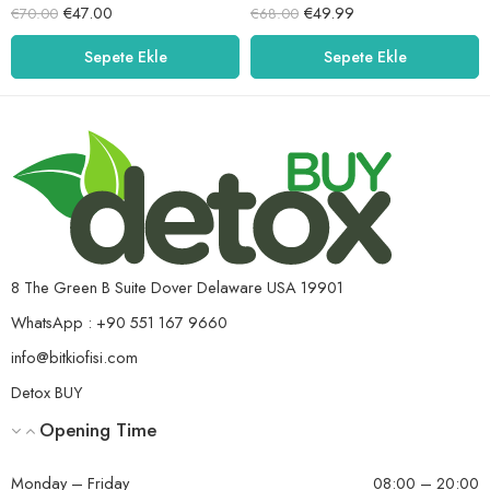
5 üzerinden
5 üzerinden
€
47.00
€
49.99
€
70.00
€
68.00
5.00
oy aldı
5.00
oy aldı
Sepete Ekle
Sepete Ekle
8 The Green B Suite Dover Delaware USA 19901
WhatsApp : +90 551 167 9660
info@bitkiofisi.com
Detox BUY
Opening Time
Monday – Friday
08:00 – 20:00