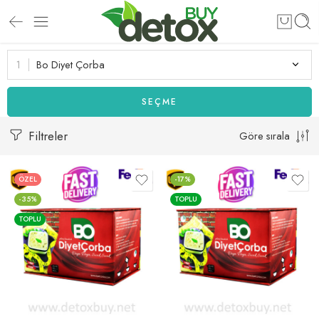
Bo Diyet Çorba
SEÇME
Filtreler
Göre sırala
ÖZEL
-17%
-35%
TOPLU
TOPLU