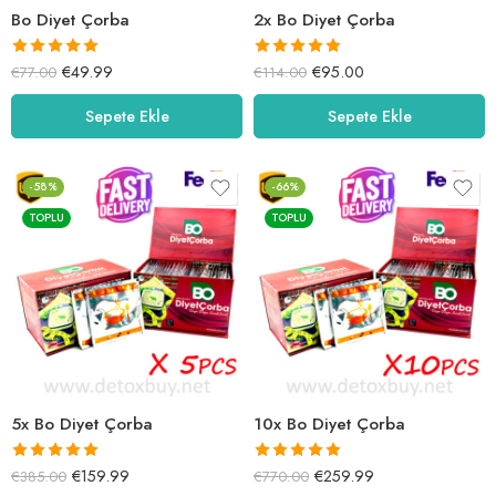
Bo Diyet Çorba
2x Bo Diyet Çorba
5 üzerinden
5 üzerinden
€
49.99
€
95.00
€
77.00
€
114.00
5.00
oy aldı
5.00
oy aldı
Sepete Ekle
Sepete Ekle
-58%
-66%
TOPLU
TOPLU
5x Bo Diyet Çorba
10x Bo Diyet Çorba
5 üzerinden
5 üzerinden
€
159.99
€
259.99
€
385.00
€
770.00