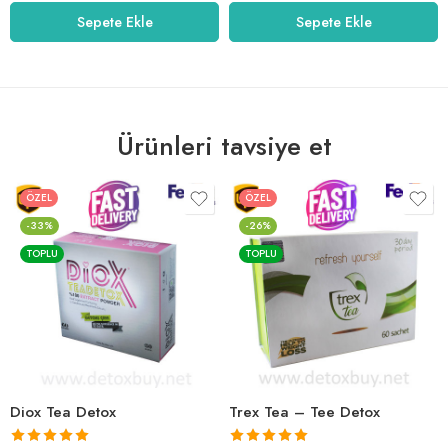
5.00
oy aldı
5.00
oy aldı
Sepete Ekle
Sepete Ekle
Ürünleri tavsiye et
ÖZEL
ÖZEL
-33%
-26%
TOPLU
TOPLU
Diox Tea Detox
Trex Tea – Tee Detox