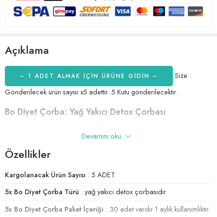
Açıklama
Size
– 1 ADET ALMAK IÇIN ÜRÜNE GİDİN –
Gönderilecek ürün sayısı x5 adettir. 5 Kutu gönderilecektir. .
Bo Diyet Çorba: Yağ Yakıcı Detox Çorbası
Bo Diyet Çorba, yağ yakıcı özellikleri ile bilinen bir detox çorbasıdır.
Devamını oku
Bu ürün, zayıflamak isteyenler için mükemmel bir seçenektir. Piyasada
bulabileceğiniz en iyi yağ yakıcı ürünlerden biridir ve metabolizma
Özellikler
hızını arttırarak kilo vermenize yardımcı olur.
Kargolanacak Ürün Sayısı
: 5 ADET
Bo Diyet Çorba’nın Başlıca Özellikleri
5x Bo Diyet Çorba Türü
: yağ yakıcı detox çorbasıdır
Yağ Yakıcı: Bo Diyet Çorba, içerdiği doğal bileşenler sayesinde
yağ yakımını hızlandırır.
5x Bo Diyet Çorba Paket İçeriği
: 30 adet vardır 1 aylık kullanımlıktır.
Çok İyi Yağ Yakıcı: Ürünümüzün yağ yakma özelliği, diğer benzer