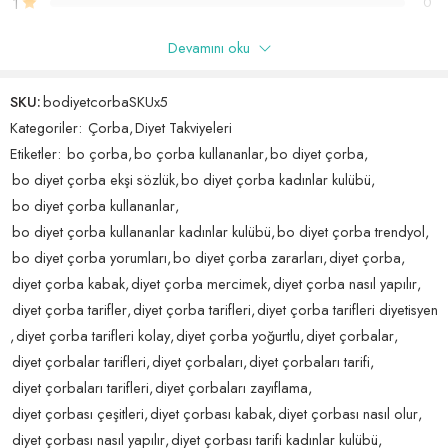
1
0
rahatsızlıkları, kanser hastalıklara sahip kişilerin kullanmalarını tavsiye
Bo Diyet Çorba kullanımı oldukça basittir. Bir bardak kaynatılmış suya,
etmiyoruz. Hamile emziren bayanların zayıflama ürünleri kullanmaları
çorba karışımını ekleyerek 2-3 dakika karıştırmanız yeterlidir. Bu
önerilmez.
Devamını oku
Yalnızca bu ürünü satın almış oturum açmış müşteriler yorum
çorbanın en iyi sonucu vermesi için öğle saatlerinde aç karnına
bırakabilir.
tüketilmesi önerilir. Öğle öğünü yerine geçebilecek bir alternatiftir.
SKU:
bodiyetcorbaSKUx5
Günde 1 defa, öğle öğünü yerine tüketilmesi önerilmektedir. Her
kutuda 30 adet çorba bulunmaktadır ve bu da 1 aylık kullanıma uygun
Kategoriler:
Çorba
,
Diyet Takviyeleri
499 incelemesinden 1 - 25 gösteriliyor
bir miktarı temsil etmektedir.
Etiketler:
bo çorba
,
bo çorba kullananlar
,
bo diyet çorba
,
Göre sırala
bo diyet çorba ekşi sözlük
,
bo diyet çorba kadınlar kulübü
,
Bo Diyet Çorba’nın içeriği tamamen doğal ve sağlıklı bileşenlerden
bo diyet çorba kullananlar
,
oluşmaktadır. Bu çorba, vücudunuzun ihtiyaç duyduğu besinleri
5 üzerinden
afsar
(doğrulanmış kullanıcı)
–
23 Haziran 2024
bo diyet çorba kullananlar kadınlar kulübü
,
bo diyet çorba trendyol
,
karşılar ve sağlıklı bir şekilde kilo vermenize yardımcı olur.
5
oy aldı
bo diyet çorba yorumları
,
bo diyet çorba zararları
,
diyet çorba
,
Kargo hızlıydı,kutunun üzerinde yazan numarayla irtibata
geçtiğimde bilgilendirme de sağlandı.Hediyeler için de
Bo Diyet Çorba, zayıflama ve detoks konusunda uzmanlaşmış bir
diyet çorba kabak
,
diyet çorba mercimek
,
diyet çorba nasıl yapılır
,
teşekkür ederim.Bugün başlıyorum kilom 96.9,sporla
fitoterapist tarafından önerilen bir üründür. Bu çorba düzenli
diyet çorba tarifler
,
diyet çorba tarifleri
,
diyet çorba tarifleri diyetisyen
beraber devam ettiricem,21 gün sonra tekrar bilgilendirme
kullanıldığında, kilo verme sürecinizi hızlandırır ve daha sağlıklı bir
,
diyet çorba tarifleri kolay
,
diyet çorba yoğurtlu
,
diyet çorbalar
,
yapacağım.
vücuda sahip olmanıza yardımcı olur.
diyet çorbalar tarifleri
,
diyet çorbaları
,
diyet çorbaları tarifi
,
Helpful?
0
0
diyet çorbaları tarifleri
,
diyet çorbaları zayıflama
,
Bo Diyet Çorba, piyasadaki en etkili zayıflama ürünlerinden biridir.
diyet çorbası çeşitleri
,
diyet çorbası kabak
,
diyet çorbası nasıl olur
,
Doğal ve sağlıklı içeriği sayesinde kilo vermek isteyenlere harika
diyet çorbası nasıl yapılır
,
diyet çorbası tarifi kadınlar kulübü
,
çözüğümdür.