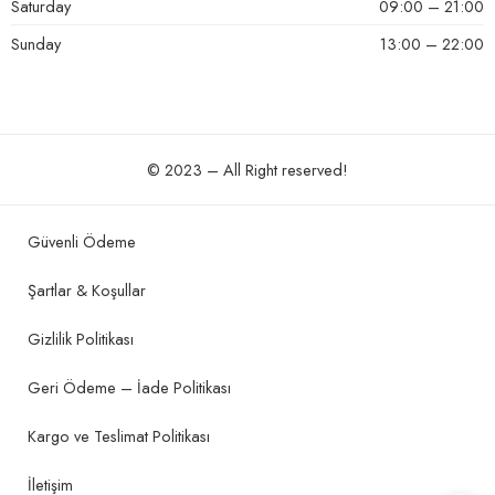
Saturday
09:00 – 21:00
Helpful?
0
0
Sunday
13:00 – 22:00
5 üzerinden
altin betul mhmd
(doğrulanmış kullanıcı)
–
23 Haziran
5
oy aldı
2024
© 2023 – All Right reserved!
icimi rahat genelde gunde bir kere bu cayi icmeye
calisiyorum cok rahatlatti diger urunlerini de kullaniyorum
begendim
Güvenli Ödeme
Helpful?
0
0
Şartlar & Koşullar
Gizlilik Politikası
Geri Ödeme – İade Politikası
5 üzerinden
khafidz
(doğrulanmış kullanıcı)
–
23 Haziran 2024
5
oy aldı
zayıflama için kesinlikle kullanılması gereken bir ürün ben
Kargo ve Teslimat Politikası
vazgeçemiyorum
İletişim