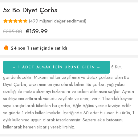
5x Bo Diyet Çorba
(
499
müşteri değerlendirmesi)
497
müşteri
€
159.99
€
385.00
puanına
dayanarak 5
24 son 1 saat içinde satıldı
üzerinden
Acele etmek! 41'den fazla kişinin alışveriş sepetlerinde bu
5.00
puan
var
aldı
5 Kutu
– 1 ADET ALMAK IÇIN ÜRÜNE GİDİN –
gönderilecektir. Mükemmel bir zayıflama ve detox çorbası olan Bo
Diyet Çorba, piyasanın en iyisi olarak bilinir. Bu çorba, yağ yakıcı
özelliği ile metabolizmayı hızlandırır ve ödem atılmasını sağlar. Ayrıca
su ihtiyacını arttırarak vücudu zayıflatır ve enerji verir. 1 bardak kaynar
suya karıştırılarak tüketilen bu çorba, öğle öğünü yerine tavsiye edilir
ve günde 1 defa kullanılmalıdır. İçeriğinde 30 adet bulunan bu ürün, 1
aylık kullanıma uygun olarak tasarlanmıştır. Sepete ekle butonunu
kullanarak hemen sipariş verebilirsiniz.