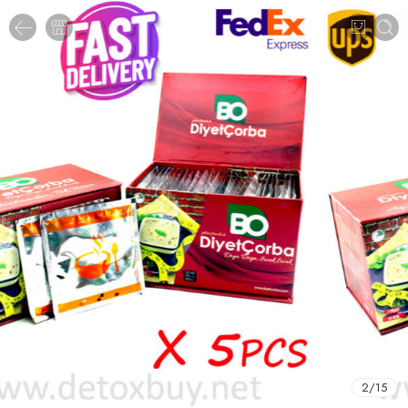
3
/
15