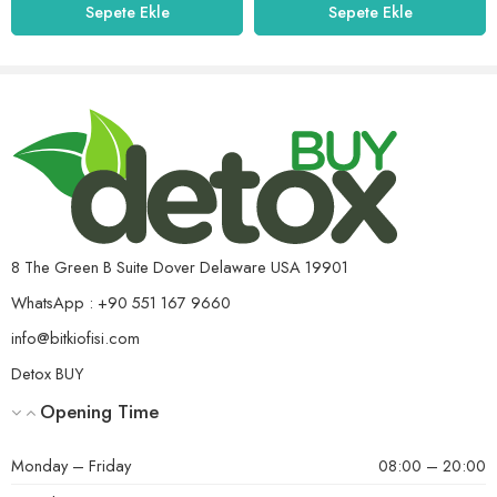
Sepete Ekle
Sepete Ekle
5 üzerinden
ilker
(doğrulanmış kullanıcı)
–
23 Haziran 2024
5
oy aldı
yaza fit girmek için diyetime ve sporuma destekleyici olarak
aldım yaklaşık 1 haftadır kullanıyorum etkisini görmeye
başladım kullanmaya devam edeceğim bir ürün
Helpful?
0
0
8 The Green B Suite Dover Delaware USA 19901
WhatsApp : +90 551 167 9660
info@bitkiofisi.com
5 üzerinden
ahsen
(doğrulanmış kullanıcı)
–
23 Haziran 2024
Detox BUY
5
oy aldı
kesinlikle çok güzel tavsiye ederim kısa sürede çözüm aldık
Opening Time
Monday – Friday
08:00 – 20:00