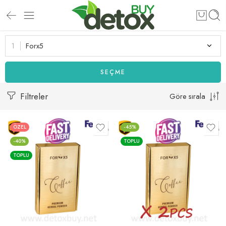
Forx5
SEÇME
Filtreler
Göre sırala
ÖZEL
-45%
-40%
TOPLU
TOPLU