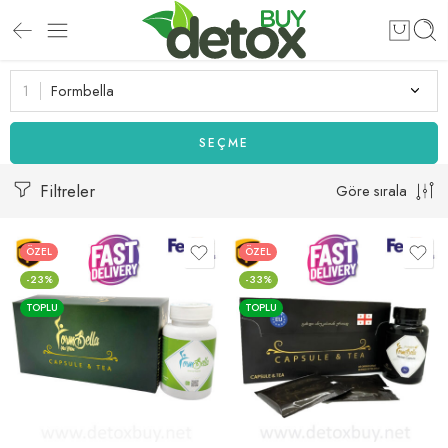
Formbella
SEÇME
Filtreler
Göre sırala
ÖZEL
ÖZEL
-23%
-33%
TOPLU
TOPLU