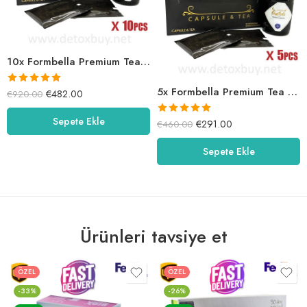
10x Formbella Premium Tea And Capsule
5x Formbella Premium Tea And Capsule
5 üzerinden
€
482.00
€
920.00
5.00
oy aldı
Sepete Ekle
5 üzerinden
€
291.00
€
460.00
5.00
oy aldı
Sepete Ekle
Ürünleri tavsiye et
ÖZEL
ÖZEL
-33%
-26%