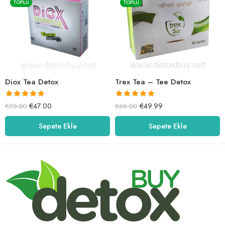
TOPLU
TOPLU
Diox Tea Detox
Trex Tea – Tee Detox
5 üzerinden
5 üzerinden
€
47.00
€
49.99
€
70.00
€
68.00
5.00
oy aldı
5.00
oy aldı
Sepete Ekle
Sepete Ekle