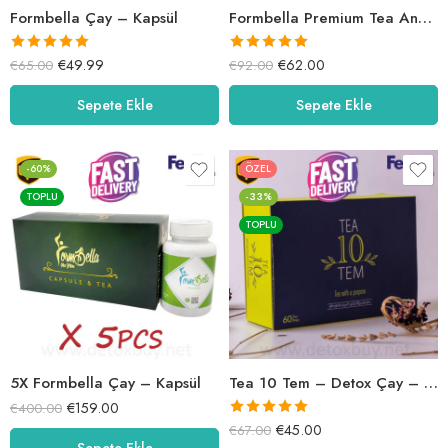
Formbella Çay – Kapsül
Formbella Premium Tea And Capsule
5 üzerinden
5 üzerinden
€
49.99
€
62.00
€
65.00
€
92.00
5.00
oy aldı
5.00
oy aldı
Sepete Ekle
Sepete Ekle
-60%
ÖZEL
TOPLU
-33%
TOPLU
5X Formbella Çay – Kapsül
Tea 10 Tem – Detox Çay – Tea10Tea
€
159.00
€
400.00
5 üzerinden
€
45.00
€
67.00
Sepete Ekle