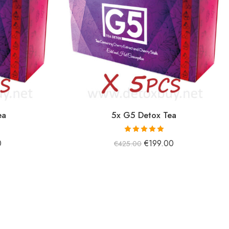
ea
5x G5 Detox Tea
5 üzerinden
0
€
199.00
€
425.00
5.00
oy aldı