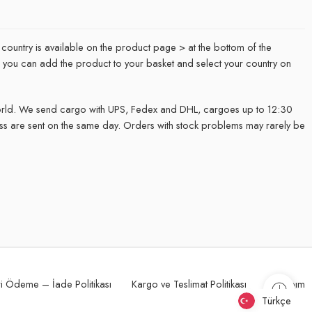
 country is available on the product page > at the bottom of the
it, you can add the product to your basket and select your country on
rld. We send cargo with UPS, Fedex and DHL, cargoes up to 12:30
ss are sent on the same day. Orders with stock problems may rarely be
.
i Ödeme – İade Politikası
Kargo ve Teslimat Politikası
Hesabım
Türkçe
Türkçe