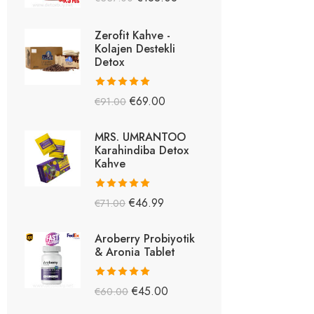
5.26
oy aldı
Zerofit Kahve -
Kolajen Destekli
Detox
5 üzerinden
€
69.00
€
91.00
5.15
oy aldı
MRS. UMRANTOO
Karahindiba Detox
Kahve
5 üzerinden
€
46.99
€
71.00
5.08
oy aldı
Aroberry Probiyotik
& Aronia Tablet
5 üzerinden
€
45.00
€
60.00
5.03
oy aldı