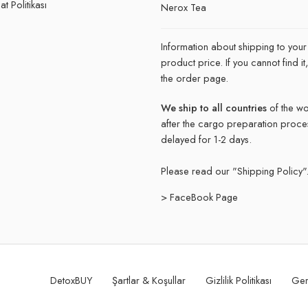
t Politikası
Nerox Tea
Information about shipping to your
product price. If you cannot find 
the order page.
We ship to all countries
of the wo
after the cargo preparation proce
delayed for 1-2 days.
Please read our "
Shipping Policy"
> FaceBook Page
DetoxBUY
Şartlar & Koşullar
Gizlilik Politikası
Ger