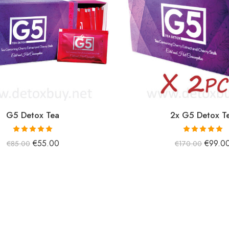
G5 Detox Tea
2x G5 Detox T
5 üzerinden
5 üzerinden
€
55.00
€
99.0
€
85.00
€
170.00
5.00
oy aldı
5.00
oy aldı