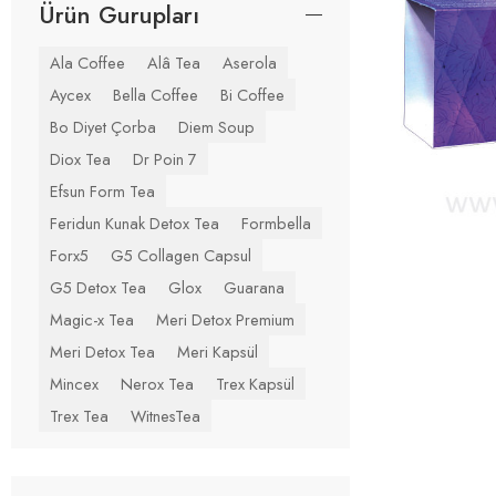
Ürün Gurupları
Ala Coffee
Alâ Tea
Aserola
Aycex
Bella Coffee
Bi Coffee
Bo Diyet Çorba
Diem Soup
Diox Tea
Dr Poin 7
Efsun Form Tea
Feridun Kunak Detox Tea
Formbella
Forx5
G5 Collagen Capsul
G5 Detox Tea
Glox
Guarana
Magic-x Tea
Meri Detox Premium
Meri Detox Tea
Meri Kapsül
Mincex
Nerox Tea
Trex Kapsül
Trex Tea
WitnesTea