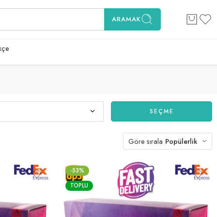
ARAMAK
kçe
SEÇME
Göre sırala
Popülerlik
-53%
TOPLU