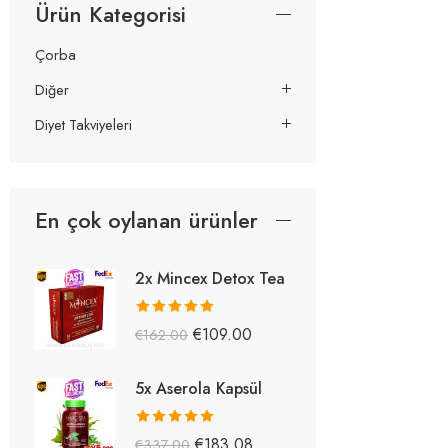
Ürün Kategorisi
Çorba
Diğer
Diyet Takviyeleri
En çok oylanan ürünler
2x Mincex Detox Tea
5 üzerinden
€
109.00
€
162.00
5.38
oy aldı
5x Aserola Kapsül
5 üzerinden
€
183.08
€
337.00