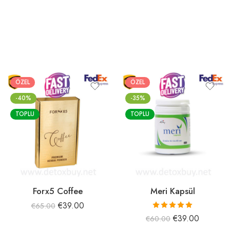
ÖZEL
ÖZEL
-40%
-35%
TOPLU
TOPLU
Forx5 Coffee
Meri Kapsül
€
39.00
€
65.00
5 üzerinden
€
39.00
€
60.00
5.00
oy aldı