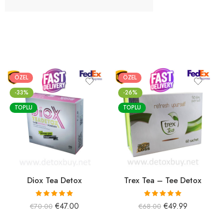
ÖZEL
ÖZEL
-33%
-26%
TOPLU
TOPLU
Diox Tea Detox
Trex Tea – Tee Detox
5 üzerinden
5 üzerinden
€
47.00
€
49.99
€
70.00
€
68.00
5.00
oy aldı
5.00
oy aldı