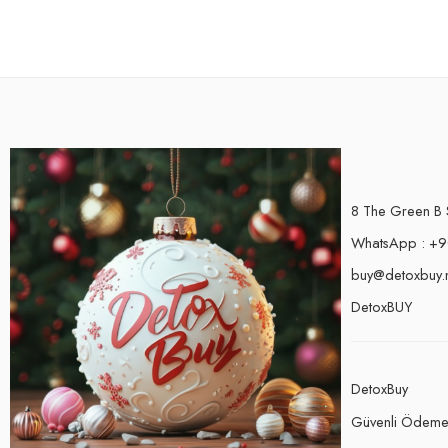
8 The Green B 
WhatsApp : +9
buy@detoxbuy.
DetoxBUY
DetoxBuy
Güvenli Ödem