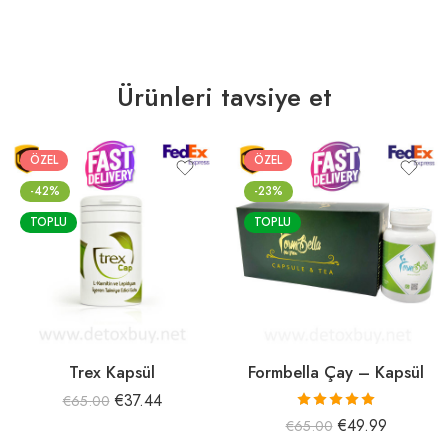
Ürünleri tavsiye et
ÖZEL
ÖZEL
-42%
-23%
TOPLU
TOPLU
Trex Kapsül
Formbella Çay – Kapsül
€
37.44
€
65.00
5 üzerinden
€
49.99
€
65.00
5.00
oy aldı