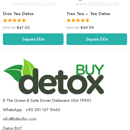
Diox Tea Detox
Trex Tea – Tee Detox
5 üzerinden
5 üzerinden
€
47.00
€
49.99
€
70.00
€
68.00
5.00
oy aldı
5.00
oy aldı
Sepete Ekle
Sepete Ekle
8 The Green B Suite Dover Delaware USA 19901
WhatsApp : +90 551 167 9660
info@bitkiofisi.com
Detox BUY