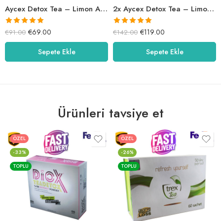
Aycex Detox Tea – Limon Aromalı
2x Aycex Detox Tea – Limon Aromalı
5 üzerinden
5 üzerinden
€
69.00
€
119.00
€
91.00
€
142.00
5.00
oy aldı
5.00
oy aldı
Sepete Ekle
Sepete Ekle
Ürünleri tavsiye et
ÖZEL
ÖZEL
-33%
-26%
TOPLU
TOPLU