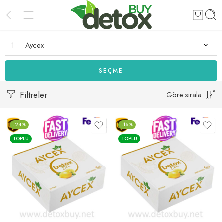
Aycex
SEÇME
Filtreler
Göre sırala
-24%
-16%
TOPLU
TOPLU