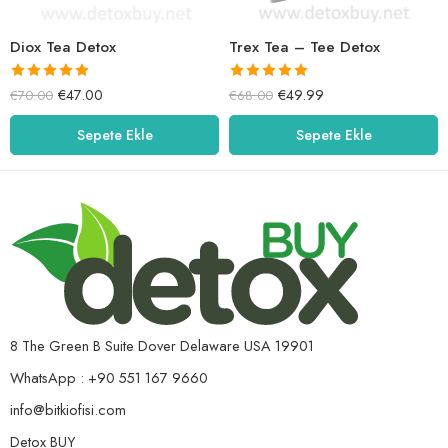
Diox Tea Detox
Trex Tea – Tee Detox
5 üzerinden
5 üzerinden
€
47.00
€
49.99
€
70.00
€
68.00
5.00
oy aldı
5.00
oy aldı
Sepete Ekle
Sepete Ekle
8 The Green B Suite Dover Delaware USA 19901
WhatsApp : +90 551 167 9660
info@bitkiofisi.com
Detox BUY