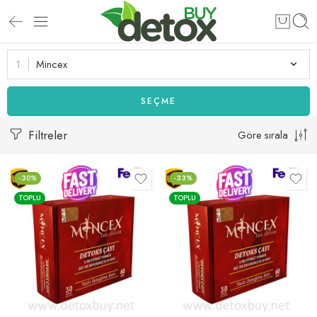
Mincex
SEÇME
Filtreler
Göre sırala
-30%
-33%
TOPLU
TOPLU