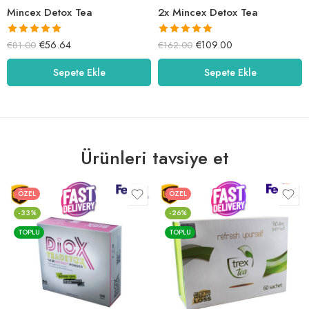
Mincex Detox Tea
2x Mincex Detox Tea
5 üzerinden
5 üzerinden
€
56.64
€
109.00
€
81.00
€
162.00
5.00
oy aldı
5.38
oy aldı
Sepete Ekle
Sepete Ekle
Ürünleri tavsiye et
ÖZEL
ÖZEL
-33%
-26%
TOPLU
TOPLU