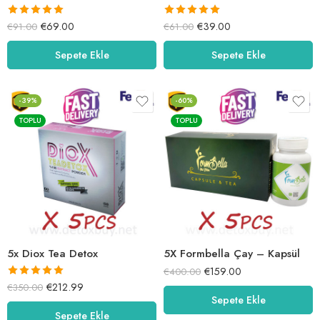
5 üzerinden
5 üzerinden
€
69.00
€
39.00
€
91.00
€
61.00
5.00
oy aldı
5.00
oy aldı
Sepete Ekle
Sepete Ekle
-39%
-60%
TOPLU
TOPLU
5x Diox Tea Detox
5X Formbella Çay – Kapsül
€
159.00
€
400.00
5 üzerinden
€
212.99
€
350.00
Sepete Ekle
5.01
oy aldı
Sepete Ekle