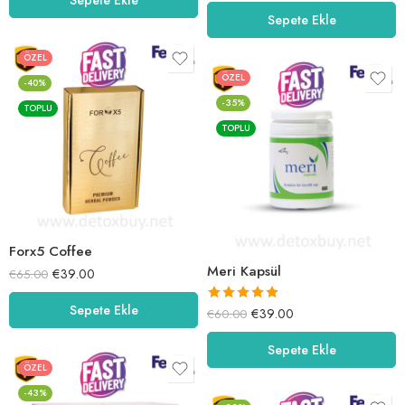
5.00
oy aldı
Sepete Ekle
ÖZEL
ÖZEL
-40%
-35%
TOPLU
TOPLU
Forx5 Coffee
Meri Kapsül
€
39.00
€
65.00
Sepete Ekle
5 üzerinden
€
39.00
€
60.00
5.00
oy aldı
Sepete Ekle
ÖZEL
-43%