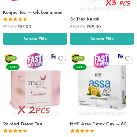
Konjac Tea – Glukomannan
3x Trex Kapsül
5 üzerinden
€
57.00
€
99.00
€
79.00
€
195.00
5.00
oy aldı
Sepete Ekle
Sepete Ekle
-51%
-35%
TOPLU
TOPLU
2x Meri Detox Tea
HHS Assa Detox Çay – 60 Sachet