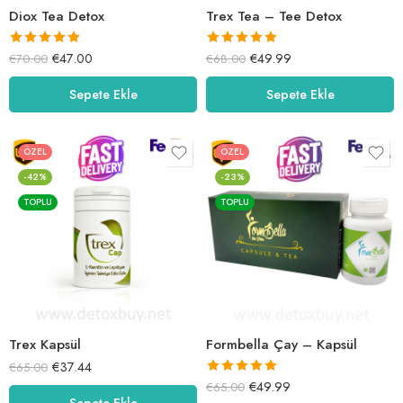
Diox Tea Detox
Trex Tea – Tee Detox
5 üzerinden
5 üzerinden
€
47.00
€
49.99
€
70.00
€
68.00
5.00
oy aldı
5.00
oy aldı
Sepete Ekle
Sepete Ekle
ÖZEL
ÖZEL
-42%
-23%
TOPLU
TOPLU
Trex Kapsül
Formbella Çay – Kapsül
€
37.44
€
65.00
5 üzerinden
€
49.99
€
65.00
Sepete Ekle