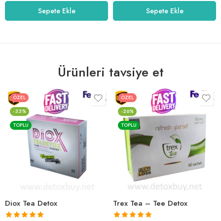
5.01
oy aldı
5.00
oy aldı
Sepete Ekle
Sepete Ekle
Ürünleri tavsiye et
ÖZEL
ÖZEL
-33%
-26%
TOPLU
TOPLU
Diox Tea Detox
Trex Tea – Tee Detox