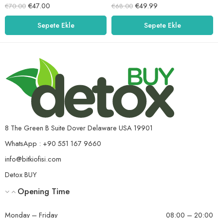
5 üzerinden
5 üzerinden
€
47.00
€
49.99
€
70.00
€
68.00
5.00
oy aldı
5.00
oy aldı
Sepete Ekle
Sepete Ekle
8 The Green B Suite Dover Delaware USA 19901
WhatsApp : +90 551 167 9660
info@bitkiofisi.com
Detox BUY
Opening Time
Monday – Friday
08:00 – 20:00