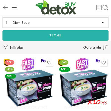
Diem Soup
SEÇME
Filtreler
Göre sırala
ÖZEL
-64%
-45%
TOPLU
TOPLU