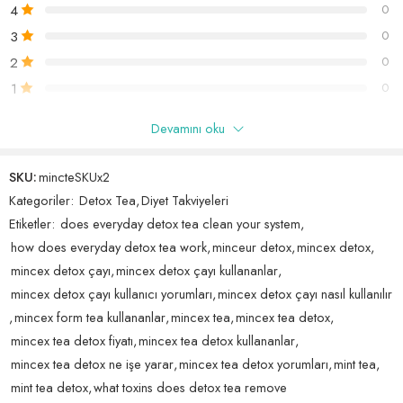
etmiyoruz. Hamile emziren bayanların zayıflama ürünleri kullanmaları
4
0
Yeşil çay
önerilmez.
Mate çayı
3
0
Ananas yaprağı
2
0
Rezene
1
0
Nane
Limon aroması
Devamını oku
Yalnızca bu ürünü satın almış oturum açmış müşteriler yorum
bırakabilir.
SKU:
mincteSKUx2
Mincex Detox Tea’nin İçindeki Doğal Güçler: Yeşil Çay,
Kategoriler:
Detox Tea
,
Diyet Takviyeleri
Mate Çayı, Ananas Yaprağı, Rezene ve Nane
16 incelemesinden 1 - 16 gösteriliyor
Etiketler:
does everyday detox tea clean your system
,
Göre sırala
Mincex Detox Tea, kilo verme ve detoks hedeflerine ulaşmanıza
how does everyday detox tea work
,
minceur detox
,
mincex detox
,
yardımcı olabilecek doğal bir bitki çayıdır. Bu özel karışım, her biri
mincex detox çayı
,
mincex detox çayı kullananlar
,
kendi benzersiz faydaları sunan beş güçlü bitkiden oluşur:
5 üzerinden
beytullah
(doğrulanmış kullanıcı)
–
17 Haziran 2024
mincex detox çayı kullanıcı yorumları
,
mincex detox çayı nasıl kullanılır
5
oy aldı
1. Yeşil Çay:
Antioksidanlar ve kateşinler açısından zengin olan yeşil
,
mincex form tea kullananlar
,
mincex tea
,
mincex tea detox
,
zaten iciyordum kargo 1 gunde geldi muazzam
çay, metabolizmanızı hızlandırmaya ve yağ yakımını teşvik etmeye
mincex tea detox fiyatı
,
mincex tea detox kullananlar
,
yardımcı olarak kilo verme hedeflerinizde size destek olur. Mincex
mincex tea detox ne işe yarar
,
mincex tea detox yorumları
,
mint tea
,
Detox Tea’de kullanılan yeşil çay, yüksek kaliteli ve özenle seçilmiştir,
mint tea detox
,
what toxins does detox tea remove
bu da size en iyi detoks ve kilo verme deneyimini sunar.