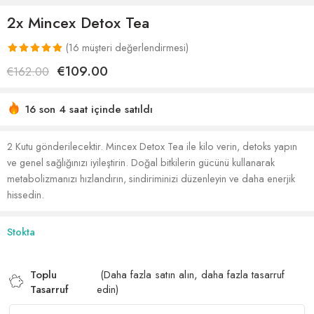
2x Mincex Detox Tea
(
16
müşteri değerlendirmesi)
13
müşteri
€
109.00
€
162.00
puanına
dayanarak 5
16 son 4 saat içinde satıldı
üzerinden
Acele etmek! 84'den fazla kişinin alışveriş sepetlerinde
5.38
puan
bu var
aldı
2 Kutu gönderilecektir. Mincex Detox Tea ile kilo verin, detoks yapın
ve genel sağlığınızı iyileştirin. Doğal bitkilerin gücünü kullanarak
metabolizmanızı hızlandırın, sindiriminizi düzenleyin ve daha enerjik
hissedin.
Stokta
Toplu
(Daha fazla satın alın, daha fazla tasarruf
Tasarruf
edin)