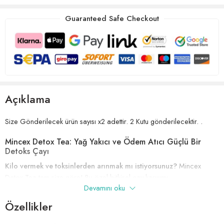
Guaranteed Safe Checkout
Açıklama
Size Gönderilecek ürün sayısı x2 adettir. 2 Kutu gönderilecektir. .
Mincex Detox Tea: Yağ Yakıcı ve Ödem Atıcı Güçlü Bir
Detoks Çayı
Kilo vermek ve toksinlerden arınmak mı istiyorsunuz?
Mincex
Detox Tea tam size göre! Bu özel bitkisel çay karışımı,
Devamını oku
metabolizmanızı hızlandırarak yağ yakımını destekler, ödem atmanıza
yardımcı olur ve su ihtiyacınızı artırır.
Özellikler
Mincex Detox Tea’nin Faydaları: