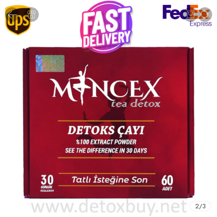
2
/
3