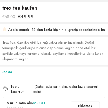
trex tea kaufen
€
49.99
€
68.00
Acele etmek! 12'den fazla kişinin alışveriş sepetlerinde bu
var
17 son 5 saat içinde satıldı
Trex Tea, özellikle etkili bir yağ yakıcı olarak tasarlandı. Doğal
termojenik içerikleriyle vücutta depolanan yağları daha etkili bir
şekilde yakmaya yardımcı olarak, zayıflama hedeflerinizi daha kolay
ulaşmanızı sağlar.
Stokta
Toplu
(Daha fazla satın alın, daha fazla tasarruf
Tasarruf
edin)
5 ürün satın alın
6% OFF
Eklemek