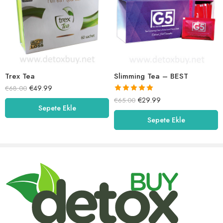
Trex Tea
Slimming Tea – BEST
€
49.99
€
68.00
5 üzerinden
€
29.99
€
65.00
5.00
oy aldı
Sepete Ekle
Sepete Ekle