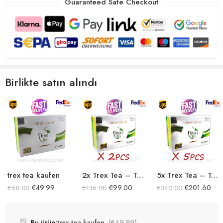
Guaranteed Safe Checkout
Birlikte satın alındı
trex tea kaufen
2x Trex Tea – Tee Detox
5x Trex Tea – Tee Detox
€
49.99
€
99.00
€
201.60
€
68.00
€
136.00
€
340.00
Bu ürün:
trex tea kaufen
(
€
49.99
)