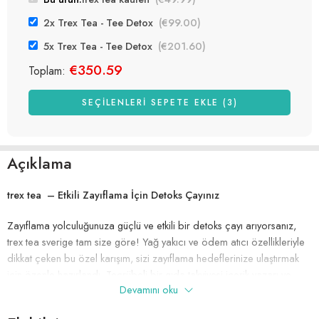
2x Trex Tea - Tee Detox
(
€
99.00
)
5x Trex Tea - Tee Detox
(
€
201.60
)
€
350.59
Toplam:
SEÇILENLERI SEPETE EKLE (3)
Açıklama
trex tea – Etkili Zayıflama İçin Detoks Çayınız
Zayıflama yolculuğunuza güçlü ve etkili bir detoks çayı arıyorsanız,
trex tea sverige tam size göre! Yağ yakıcı ve ödem atıcı özellikleriyle
dikkat çeken bu özel karışım, sizi zayıflama hedeflerinize ulaştırmak
için özenle hazırlandı. Tecrübeli bir gıda takviyesi içerik yazarı ve
Devamını oku
sertifikalı fitoterapist olarak, trex tea sverige’yı sağlıklı bir seçenek
olarak tavsiye ediyorum.