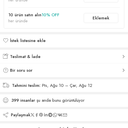
her üründe
10 ürün satın alın
10% OFF
Eklemek
her üründe
İstek listesine ekle
İstek listesine eklendi
Teslimat & İade
Bir soru sor
Tahmini teslim:
Pts, Ağu 10 – Çar, Ağu 12
399
insanlar
şu anda bunu görüntülüyor
Paylaşmak