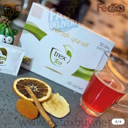
4
/
4