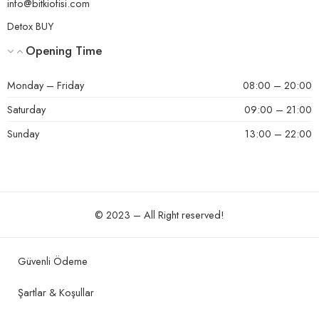
info@bitkiofisi.com
Detox BUY
Helpful?
0
0
Opening Time
Monday – Friday
08:00 – 20:00
Saturday
09:00 – 21:00
5 üzerinden
perihan
(doğrulanmış kullanıcı)
–
23 Haziran 2024
Sunday
13:00 – 22:00
5
oy aldı
cox teşekkur ederim. Azerbaycandan sifariw etdim.
hediyyeye gore cox teşekkurler. cox şirindi.
© 2023 – All Right reserved!
Helpful?
0
0
Güvenli Ödeme
Şartlar & Koşullar
5 üzerinden
hulusi aykud merkezi
(doğrulanmış kullanıcı)
–
23
5
oy aldı
Haziran 2024