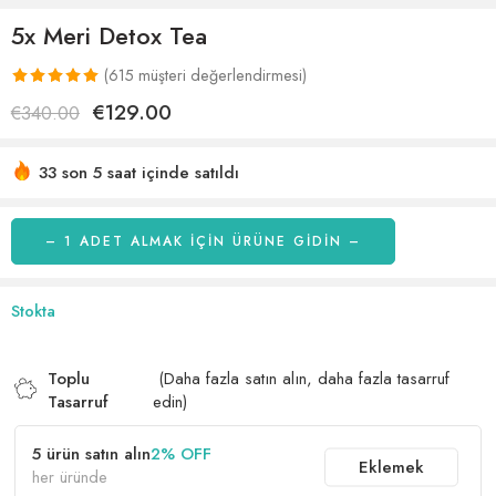
5x Meri Detox Tea
(
615
müşteri değerlendirmesi)
581
müşteri
€
129.00
€
340.00
puanına
dayanarak 5
33 son 5 saat içinde satıldı
üzerinden
Acele etmek! 50'den fazla kişinin alışveriş sepetlerinde bu
5.00
puan
var
aldı
– 1 ADET ALMAK IÇIN ÜRÜNE GİDİN –
Stokta
Toplu
(Daha fazla satın alın, daha fazla tasarruf
Tasarruf
edin)
5 ürün satın alın
2% OFF
Eklemek
her üründe