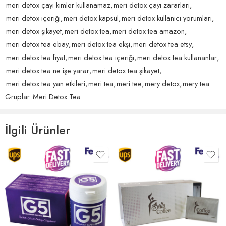
meri detox çayı kimler kullanamaz
,
meri detox çayı zararları
,
bulunur.
meri detox içeriği
,
meri detox kapsül
,
meri detox kullanıcı yorumları
,
Neden Meri Detox Tea?
5 üzerinden
ercan_ fureyya
(doğrulanmış kullanıcı)
–
23 Haziran
meri detox şikayet
,
meri detox tea
,
meri detox tea amazon
,
5
oy aldı
2024
meri detox tea ebay
,
meri detox tea ekşi
,
meri detox tea etsy
,
Meri Detox Tea, onbinlerce müşteri tarafından tercih edilen etkili bir
ürün zaten kaliteli güzel kilo verdiriyor hediyeniz için
meri detox tea fiyat
,
meri detox tea içeriği
,
meri detox tea kullananlar
,
detox çayıdır. Sunduğu birçok avantaj sayesinde web sitemizdeki
teşekkür ederim
meri detox tea ne işe yarar
,
meri detox tea şikayet
,
satışlarımızı arttırmaya yardımcı olmuştur:
meri detox tea yan etkileri
,
meri tea
,
meri tee
,
mery detox
,
mery tea
Doğal ve Güvenilir: Meri Detox Tea içeriğinde doğal ve güvenilir
Gruplar:
Meri Detox Tea
Helpful?
0
0
bitki özlerini barındırır, katkı maddesi içermez.
Etkili Sonuçlar: Müşterilerimiz, düzenli kullanımda elde ettikleri etkili
İlgili Ürünler
sonuçlardan memnuniyetle bahsetmektedir.
Tadı Harika: Meri Detox Tea, hoş bir lezzete sahiptir, günlük
içeceğiniz bir ritüele dönüşecektir.
5 üzerinden
mefharet altin
(doğrulanmış kullanıcı)
–
23 Haziran
5
oy aldı
2024
Nasıl Kullanılır:
ben bobrek hastasiyim normalde tafsiye edilmiyo ben
aldigim icin kullaniyom ve duzenli kullanmadim hic bi zaman
Meri Detox Tea’yı kullanmak oldukça kolaydır:
ama diyetle beraber 1 ay oldu 10 kilo verdim bu cay
gercekten muhtesem istah kapatiyo eger rahatsiz olmasam
Bir bardak sıcak suya bir poşet Meri Detox Tea ekleyin.
devam etmek cok isterdim