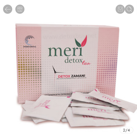
3
/
4