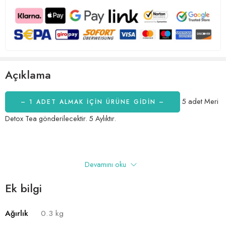
Açıklama
5 adet Meri
– 1 ADET ALMAK IÇIN ÜRÜNE GİDİN –
Detox Tea gönderilecektir. 5 Aylıktır.
Meri Detox Tea – Sağlığınıza Doğal Destek
Devamını oku
Sağlıklı bir yaşam sürdürmek ve zayıflama yolculuğunuzda size
Ek bilgi
yardımcı olacak etkili bir detox çayı mı arıyorsunuz? O zaman Meri
Detox Tea tam da ihtiyacınız olan çözüm! Ben bir gıda takviyesi içerik
Ağırlık
0.3 kg
yazarı ve sertifikalı fitoterapist olarak Meri Detox Tea’yı gönül