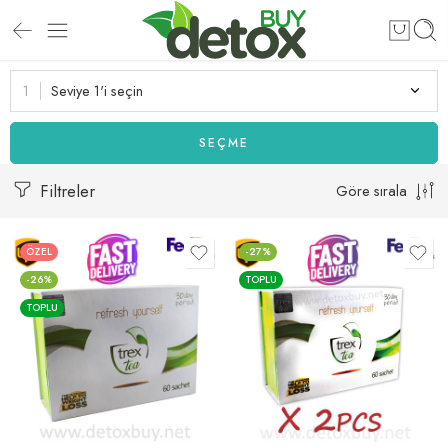
Seviye 1'i seçin
SEÇME
Filtreler
Göre sırala
ÖZEL
-27%
-26%
TOPLU
TOPLU