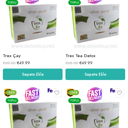
TOPLU
TOPLU
Trex Çay
Trex Tea Detox
€
49.99
€
49.99
€
68.00
€
68.00
Sepete Ekle
Sepete Ekle
-26%
-26%
TOPLU
TOPLU