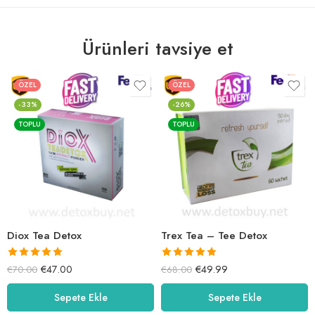
Ürünleri tavsiye et
ÖZEL
ÖZEL
-33%
-26%
TOPLU
TOPLU
Diox Tea Detox
Trex Tea – Tee Detox
5 üzerinden
5 üzerinden
€
47.00
€
49.99
€
70.00
€
68.00
5.00
oy aldı
5.00
oy aldı
Sepete Ekle
Sepete Ekle