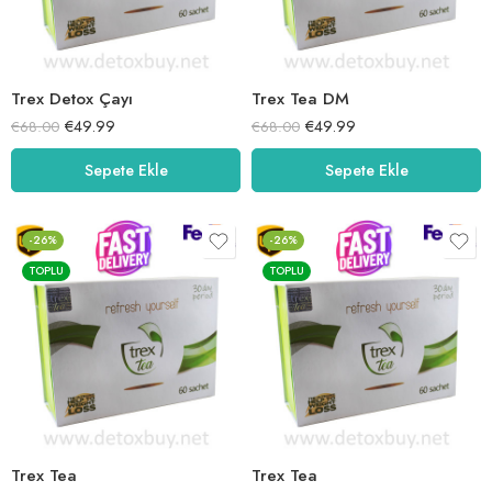
Trex Detox Çayı
Trex Tea DM
€
49.99
€
49.99
€
68.00
€
68.00
Sepete Ekle
Sepete Ekle
-26%
-26%
TOPLU
TOPLU
Trex Tea
Trex Tea