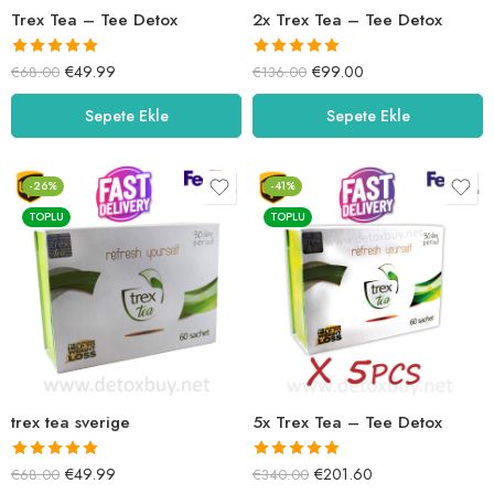
Trex Tea – Tee Detox
2x Trex Tea – Tee Detox
5 üzerinden
5 üzerinden
€
49.99
€
99.00
€
68.00
€
136.00
5.00
oy aldı
5.00
oy aldı
Sepete Ekle
Sepete Ekle
-26%
-41%
TOPLU
TOPLU
trex tea sverige
5x Trex Tea – Tee Detox
5 üzerinden
5 üzerinden
€
49.99
€
201.60
€
68.00
€
340.00