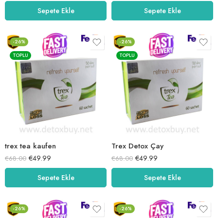
5.00
oy aldı
5.00
oy aldı
Sepete Ekle
Sepete Ekle
-26%
-26%
TOPLU
TOPLU
trex tea kaufen
Trex Detox Çay
€
49.99
€
49.99
€
68.00
€
68.00
Sepete Ekle
Sepete Ekle
-26%
-26%