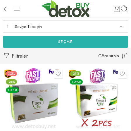
Seviye 1'i seçin
SEÇME
Filtreler
Göre sırala
ÖZEL
-27%
-26%
TOPLU
TOPLU