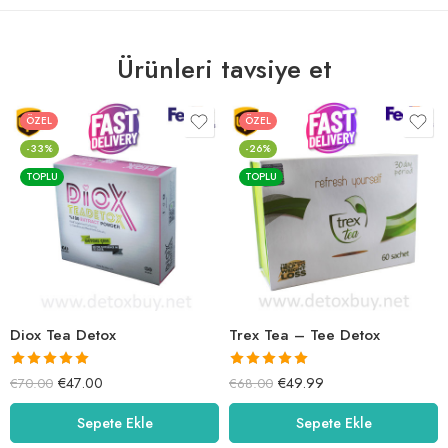
Ürünleri tavsiye et
ÖZEL
ÖZEL
-33%
-26%
TOPLU
TOPLU
Diox Tea Detox
Trex Tea – Tee Detox
5 üzerinden
5 üzerinden
€
47.00
€
49.99
€
70.00
€
68.00
5.00
oy aldı
5.00
oy aldı
Sepete Ekle
Sepete Ekle