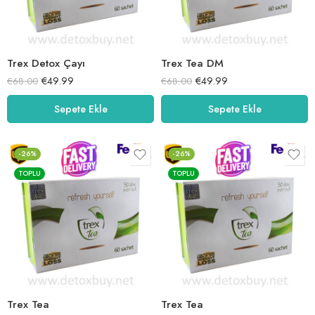
Trex Detox Çayı
Trex Tea DM
€
49.99
€
49.99
€
68.00
€
68.00
Sepete Ekle
Sepete Ekle
-26%
-26%
TOPLU
TOPLU
Trex Tea
Trex Tea