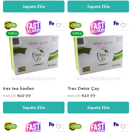
5.00
oy aldı
5.00
oy aldı
Sepete Ekle
Sepete Ekle
-26%
-26%
TOPLU
TOPLU
trex tea kaufen
Trex Detox Çay
€
49.99
€
49.99
€
68.00
€
68.00
Sepete Ekle
Sepete Ekle
-26%
-26%