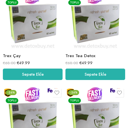
TOPLU
TOPLU
Trex Çay
Trex Tea Detox
€
49.99
€
49.99
€
68.00
€
68.00
Sepete Ekle
Sepete Ekle
-26%
-26%
TOPLU
TOPLU