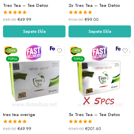
Trex Tea – Tee Detox
2x Trex Tea – Tee Detox
5 üzerinden
5 üzerinden
€
49.99
€
99.00
€
68.00
€
136.00
5.00
oy aldı
5.00
oy aldı
Sepete Ekle
Sepete Ekle
-26%
-41%
TOPLU
TOPLU
trex tea sverige
5x Trex Tea – Tee Detox
5 üzerinden
5 üzerinden
€
49.99
€
201.60
€
68.00
€
340.00