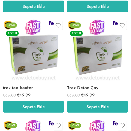
5.00
oy aldı
5.00
oy aldı
Sepete Ekle
Sepete Ekle
-26%
-26%
TOPLU
TOPLU
trex tea kaufen
Trex Detox Çay
€
49.99
€
49.99
€
68.00
€
68.00
Sepete Ekle
Sepete Ekle
-26%
-26%