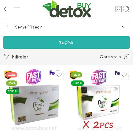
Seviye 1'i seçin
SEÇME
Filtreler
Göre sırala
ÖZEL
-27%
-26%
TOPLU
TOPLU