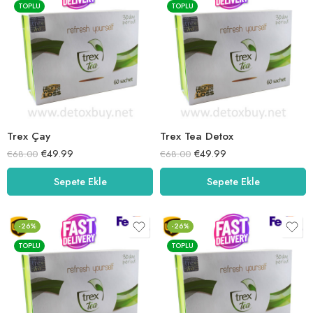
TOPLU
TOPLU
Trex Çay
Trex Tea Detox
€
49.99
€
49.99
€
68.00
€
68.00
Sepete Ekle
Sepete Ekle
-26%
-26%
TOPLU
TOPLU