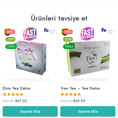
Ürünleri tavsiye et
ÖZEL
ÖZEL
-33%
-26%
TOPLU
TOPLU
Diox Tea Detox
Trex Tea – Tee Detox
5 üzerinden
5 üzerinden
€
47.00
€
49.99
€
70.00
€
68.00
5.00
oy aldı
5.00
oy aldı
Sepete Ekle
Sepete Ekle