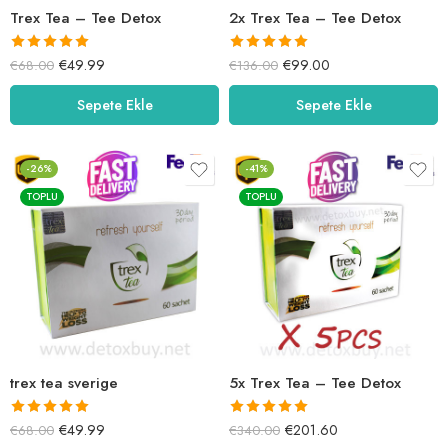
Trex Tea – Tee Detox
2x Trex Tea – Tee Detox
5 üzerinden
5 üzerinden
€
49.99
€
99.00
€
68.00
€
136.00
5.00
oy aldı
5.00
oy aldı
Sepete Ekle
Sepete Ekle
-26%
-41%
TOPLU
TOPLU
trex tea sverige
5x Trex Tea – Tee Detox
5 üzerinden
5 üzerinden
€
49.99
€
201.60
€
68.00
€
340.00