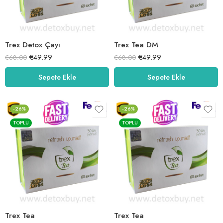
Trex Detox Çayı
Trex Tea DM
€
49.99
€
49.99
€
68.00
€
68.00
Sepete Ekle
Sepete Ekle
-26%
-26%
TOPLU
TOPLU
Trex Tea
Trex Tea