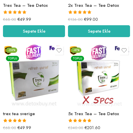
Trex Tea – Tee Detox
2x Trex Tea – Tee Detox
5 üzerinden
5 üzerinden
€
49.99
€
99.00
€
68.00
€
136.00
5.00
oy aldı
5.00
oy aldı
Sepete Ekle
Sepete Ekle
-26%
-41%
TOPLU
TOPLU
trex tea sverige
5x Trex Tea – Tee Detox
5 üzerinden
5 üzerinden
€
49.99
€
201.60
€
68.00
€
340.00