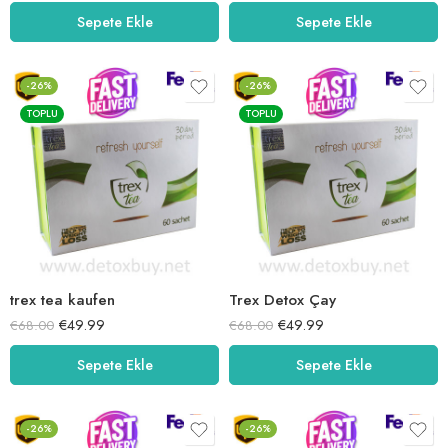
5.00
oy aldı
5.00
oy aldı
Sepete Ekle
Sepete Ekle
-26%
-26%
TOPLU
TOPLU
trex tea kaufen
Trex Detox Çay
€
49.99
€
49.99
€
68.00
€
68.00
Sepete Ekle
Sepete Ekle
-26%
-26%