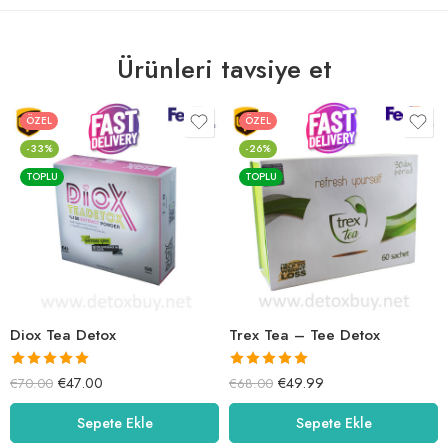
Ürünleri tavsiye et
ÖZEL
ÖZEL
-33%
-26%
TOPLU
TOPLU
Diox Tea Detox
Trex Tea – Tee Detox
5 üzerinden
5 üzerinden
€
47.00
€
49.99
€
70.00
€
68.00
5.00
oy aldı
5.00
oy aldı
Sepete Ekle
Sepete Ekle