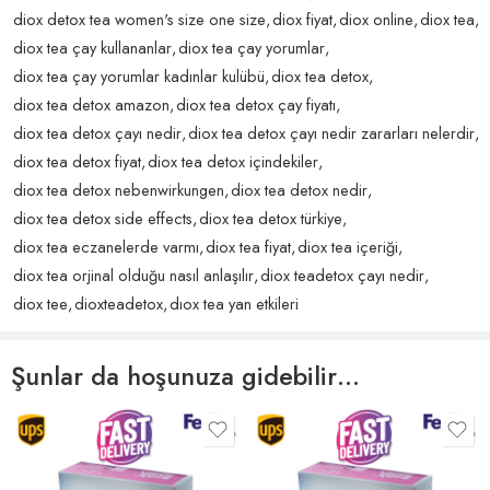
sağlamlaştırmıştır. Bunun sebepleri şunlardır:
diox detox tea women's size one size
,
diox fiyat
,
diox online
,
diox tea
,
5 üzerinden
sueda
(doğrulanmış kullanıcı)
–
22 Haziran 2024
diox tea çay kullananlar
,
diox tea çay yorumlar
,
Etkili Zayıflama Desteği:
Diox Tea’nin özel formülü, düzenli
5
oy aldı
diox tea çay yorumlar kadınlar kulübü
,
diox tea detox
,
kullanımda sağlıklı kilo vermenize yardımcı olur.
Ürünü henüz deneme fırsatım olmadı ama kargo çok hızlı
dün akşam sipariş verdim ertesi gün öğlen ürün elime ulaştı
Doğal İçerikler:
Diox Tea’nin içeriğinde zararlı kimyasal ve katkı
diox tea detox amazon
,
diox tea detox çay fiyatı
,
satıcı firmaya bu konuda çok teşekkür ediyorum
maddeleri bulunmamaktadır. Bu nedenle, güvenle kullanabilirsiniz.
diox tea detox çayı nedir
,
diox tea detox çayı nedir zararları nelerdir
,
Pratik Kullanım:
Günde sadece birkaç dakikanızı ayırarak Diox
diox tea detox fiyat
,
diox tea detox içindekiler
,
Tea’yi hazırlayabilir ve zayıflama sürecinize destekleyebilirsiniz.
diox tea detox nebenwirkungen
,
diox tea detox nedir
,
Helpful?
0
0
diox tea detox side effects
,
diox tea detox türkiye
,
Diox Tea Nasıl Kullanılır?
diox tea eczanelerde varmı
,
diox tea fiyat
,
diox tea içeriği
,
Günde iki defa, yani sabah ve akşam yemekten 1 saat önce bir
diox tea orjinal olduğu nasıl anlaşılır
,
diox teadetox çayı nedir
,
bardak sıcak suya bir adet Diox Tea poşetini dökün ve karıştırın.
diox tee
,
dioxteadetox
,
dıox tea yan etkileri
5 üzerinden
colpan aytekin fashion
(doğrulanmış kullanıcı)
–
21
Ardından keyifle içebilirsiniz.
5
oy aldı
Haziran 2024
Not:
Diox Tea, bir gıda takviyesidir ve sağlıklı bir yaşam tarzının yerine
Şunlar da hoşunuza gidebilir…
74.500 lə başladım bir aya neçə kq gedəcək görəsən🤔.
biray sonunda güncəlliyəcəm
geçmez. Hamilelik, emzirme dönemi veya herhangi bir sağlık
sorununuz varsa, ürünü kullanmadan önce lütfen doktorunuza danışın.
Helpful?
0
0
Sağlıklı bir detoks ve zayıflama deneyimi için Diox Tea’yı tercih