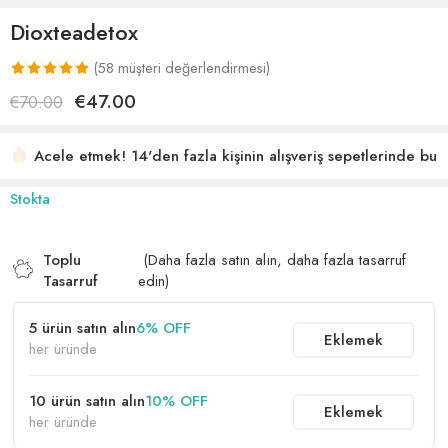
Dioxteadetox
(
58
müşteri değerlendirmesi)
41
müşteri
€
47.00
€
70.00
puanına
dayanarak 5
Acele etmek! 14'den fazla kişinin alışveriş sepetlerinde bu
üzerinden
var
23 son 5 saat içinde satıldı
5.00
puan
Stokta
aldı
Toplu
(Daha fazla satın alın, daha fazla tasarruf
Tasarruf
edin)
5 ürün satın alın
6% OFF
Eklemek
her üründe
10 ürün satın alın
10% OFF
Eklemek
her üründe