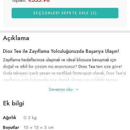
Toplam:
SEÇILENLERI SEPETE EKLE (3)
Açıklama
Diox Tea ile Zayıflama Yolculuğunuzda Başarıya Ulaşın!
Zayıflama hedeflerinize ulaşmak ve ideal kilonuza kavuşmak için
doğal ve etkili bir çözüm mü arıyorsunuz?
Diox Tea
tam size göre!
Gıda takviyesi içerik yazarı ve sertifikalı fitoterapist olarak, Diox Tea’yi
zayıflama yolculuğunuzda size destek olması için şiddetle tavsiye
ediyorum.
Devamını oku
Diox Tea Nedir?
Ek bilgi
Diox Tea, yağ yakıcı ve ödem atıcı özellikleriyle öne çıkan özel bir
Ağırlık
0.3 kg
detoks çayıdır. İçeriğindeki doğal bitki özleri sayesinde
metabolizmanızı hızlandırır, su ihtiyacınızı artırır ve zayıflama
Boyutlar
10 × 15 × 5 cm