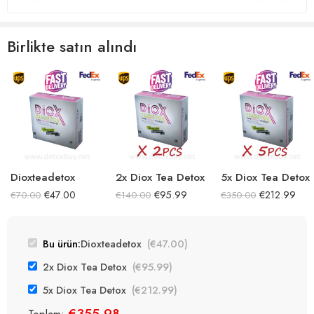
Birlikte satın alındı
Dioxteadetox
2x Diox Tea Detox
5x Diox Tea Detox
€
47.00
€
95.99
€
212.99
€
70.00
€
140.00
€
350.00
Bu ürün:
Dioxteadetox
(
€
47.00
)
2x Diox Tea Detox
(
€
95.99
)
5x Diox Tea Detox
(
€
212.99
)
€
355.98