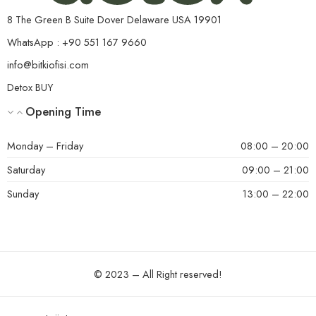
8 The Green B Suite Dover Delaware USA 19901
Helpful?
0
0
WhatsApp : +90 551 167 9660
info@bitkiofisi.com
Detox BUY
Opening Time
5 üzerinden
tayyibe
(doğrulanmış kullanıcı)
–
20 Haziran 2024
5
oy aldı
Seni seviyom la DioooX 😍😍😍😍 harikasın . Yalnız bir
Monday – Friday
08:00 – 20:00
tavsiyem. 1 ay içtikten sonra tamamen bırakmayın bir paket
yine alın bu sefer haftada 2 gün için. Çünkü bunu
Saturday
09:00 – 21:00
bıraktığınızda eski iştahınız saldıra biliyor . Gayet fit tua bilen
bir çay. Hiçbir yan etkisi olmadı bana bu arada.
Sunday
13:00 – 22:00
Helpful?
0
0
© 2023 – All Right reserved!
5 üzerinden
olcay cisem
(doğrulanmış kullanıcı)
–
20 Haziran 2024
5
oy aldı
Aşırı tatlı tadı tokluk hissi sağlıyor ama zaten bunu diğer