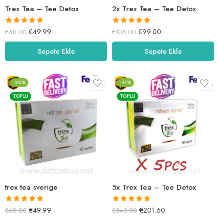
Trex Tea – Tee Detox
2x Trex Tea – Tee Detox
5 üzerinden
5 üzerinden
€
49.99
€
99.00
€
68.00
€
136.00
5.00
oy aldı
5.00
oy aldı
Sepete Ekle
Sepete Ekle
-26%
-41%
TOPLU
TOPLU
trex tea sverige
5x Trex Tea – Tee Detox
5 üzerinden
5 üzerinden
€
49.99
€
201.60
€
68.00
€
340.00