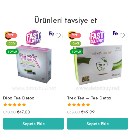
Ürünleri tavsiye et
ÖZEL
ÖZEL
-33%
-26%
TOPLU
TOPLU
Diox Tea Detox
Trex Tea – Tee Detox
5 üzerinden
5 üzerinden
€
47.00
€
49.99
€
70.00
€
68.00
5.00
oy aldı
5.00
oy aldı
Sepete Ekle
Sepete Ekle