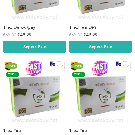
Trex Detox Çayı
Trex Tea DM
€
49.99
€
49.99
€
68.00
€
68.00
Sepete Ekle
Sepete Ekle
-26%
-26%
TOPLU
TOPLU
Trex Tea
Trex Tea