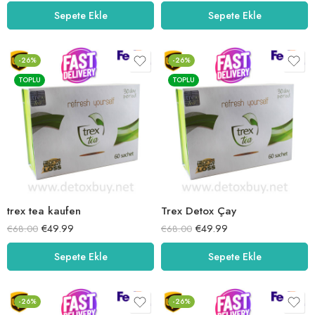
5.00
oy aldı
5.00
oy aldı
Sepete Ekle
Sepete Ekle
-26%
-26%
TOPLU
TOPLU
trex tea kaufen
Trex Detox Çay
€
49.99
€
49.99
€
68.00
€
68.00
Sepete Ekle
Sepete Ekle
-26%
-26%