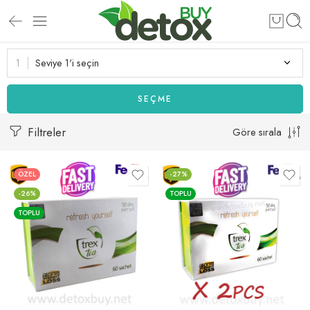
Seviye 1'i seçin
SEÇME
Filtreler
Göre sırala
ÖZEL
-27%
-26%
TOPLU
TOPLU