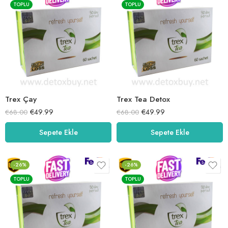
TOPLU
TOPLU
Trex Çay
Trex Tea Detox
€
49.99
€
49.99
€
68.00
€
68.00
Sepete Ekle
Sepete Ekle
-26%
-26%
TOPLU
TOPLU