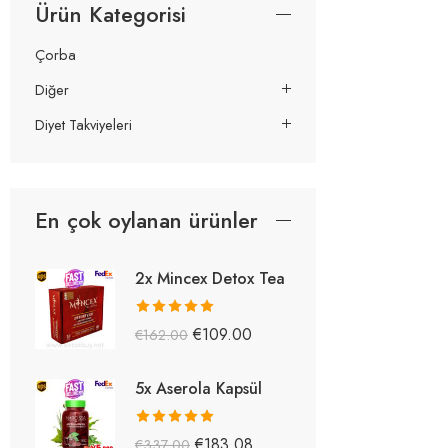
Ürün Kategorisi
Çorba
Diğer
Diyet Takviyeleri
En çok oylanan ürünler
2x Mincex Detox Tea
5 üzerinden
€
109.00
€
162.00
5.38
oy aldı
5x Aserola Kapsül
5 üzerinden
€
183.08
€
337.00