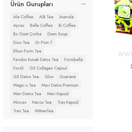
Ürün Gurupları
Ala Coffee
Alâ Tea
Aserola
Aycex
Bella Coffee
Bi Coffee
Bo Diyet Çorba
Diem Soup
Diox Tea
Dr Poin 7
Efsun Form Tea
Feridun Kunak Detox Tea
Formbella
Forx5
G5 Collagen Capsul
G5 Detox Tea
Glox
Guarana
Magic-x Tea
Meri Detox Premium
Meri Detox Tea
Meri Kapsül
Mincex
Nerox Tea
Trex Kapsül
Trex Tea
WitnesTea