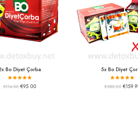
2x Bo Diyet Çorba
5x Bo Diyet Ço
5 üzerinden
5 üzerinden
€
95.00
€
159.9
€
114.00
€
385.00
5.00
oy aldı
5.00
oy aldı