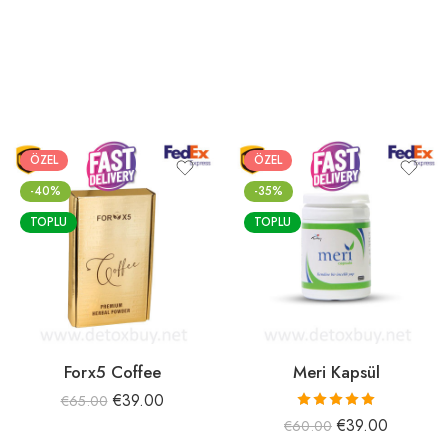
ÖZEL
ÖZEL
-40%
-35%
TOPLU
TOPLU
Forx5 Coffee
Meri Kapsül
€
39.00
€
65.00
5 üzerinden
€
39.00
€
60.00
5.00
oy aldı