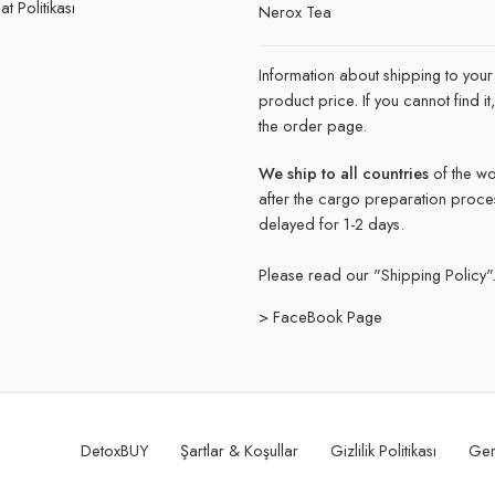
t Politikası
Nerox Tea
Information about shipping to your
product price. If you cannot find 
the order page.
We ship to all countries
of the wo
after the cargo preparation proce
delayed for 1-2 days.
Please read our "
Shipping Policy"
> FaceBook Page
DetoxBUY
Şartlar & Koşullar
Gizlilik Politikası
Ger