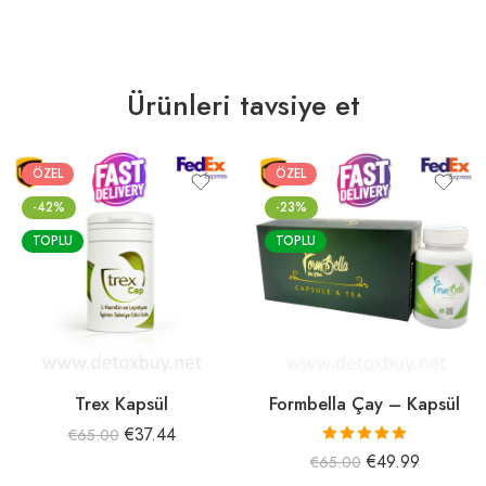
Ürünleri tavsiye et
ÖZEL
ÖZEL
-42%
-23%
TOPLU
TOPLU
Trex Kapsül
Formbella Çay – Kapsül
€
37.44
€
65.00
5 üzerinden
€
49.99
€
65.00
5.00
oy aldı