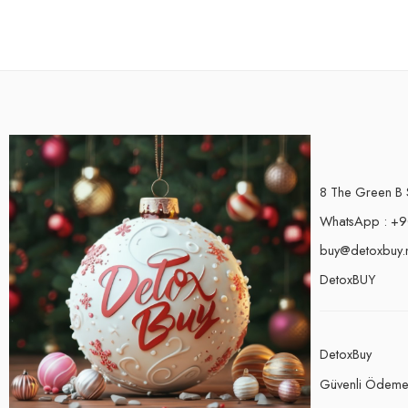
8 The Green B 
WhatsApp : +9
buy@detoxbuy.
DetoxBUY
DetoxBuy
Güvenli Ödem