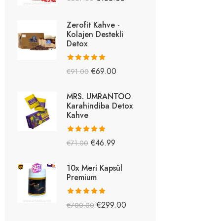
5.26
oy aldı
Zerofit Kahve -
Kolajen Destekli
Detox
5 üzerinden
€
69.00
€
91.00
5.15
oy aldı
MRS. UMRANTOO
Karahindiba Detox
Kahve
5 üzerinden
€
46.99
€
71.00
5.08
oy aldı
10x Meri Kapsül
Premium
5 üzerinden
€
299.00
€
700.00
5.03
oy aldı