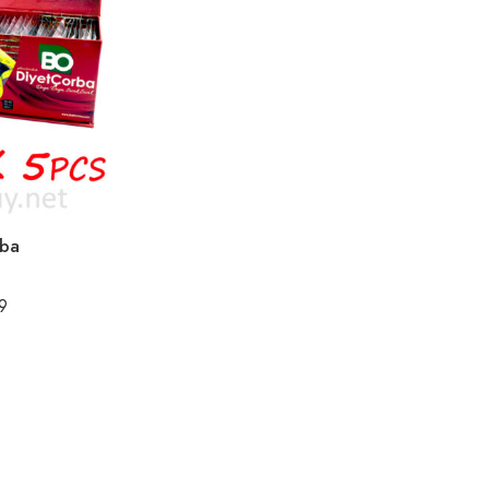
rba
9