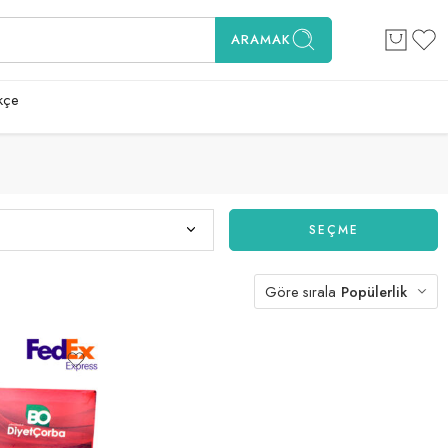
ARAMAK
kçe
SEÇME
Göre sırala
Popülerlik