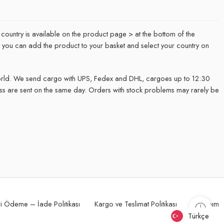
 country is available on the product page > at the bottom of the
it, you can add the product to your basket and select your country on
rld. We send cargo with UPS, Fedex and DHL, cargoes up to 12:30
ss are sent on the same day. Orders with stock problems may rarely be
.
i Ödeme – İade Politikası
Kargo ve Teslimat Politikası
Hesabım
Türkçe
Türkçe