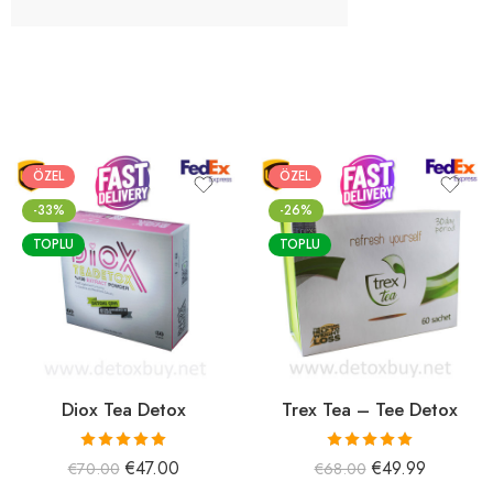
ÖZEL
ÖZEL
-33%
-26%
TOPLU
TOPLU
Diox Tea Detox
Trex Tea – Tee Detox
5 üzerinden
5 üzerinden
€
47.00
€
49.99
€
70.00
€
68.00
5.00
oy aldı
5.00
oy aldı