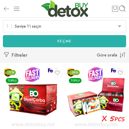
Seviye 1'i seçin
SEÇME
Filtreler
Göre sırala
-17%
-58%
TOPLU
TOPLU