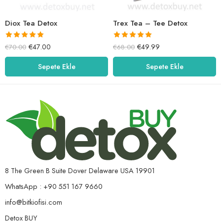
Diox Tea Detox
Trex Tea – Tee Detox
5 üzerinden
5 üzerinden
€
47.00
€
49.99
€
70.00
€
68.00
5.00
oy aldı
5.00
oy aldı
Sepete Ekle
Sepete Ekle
8 The Green B Suite Dover Delaware USA 19901
WhatsApp : +90 551 167 9660
info@bitkiofisi.com
Detox BUY