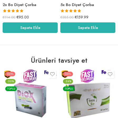
2x Bo Diyet Çorba
5x Bo Diyet Çorba
5 üzerinden
5 üzerinden
€
95.00
€
159.99
€
114.00
€
385.00
5.00
oy aldı
5.00
oy aldı
Sepete Ekle
Sepete Ekle
Ürünleri tavsiye et
ÖZEL
ÖZEL
-33%
-26%
TOPLU
TOPLU