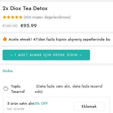
2x Diox Tea Detox
(
406
müşteri değerlendirmesi)
388
müşteri
€
95.99
€
140.00
puanına
dayanarak 5
Acele etmek! 41'den fazla kişinin alışveriş sepetlerinde bu
üzerinden
var
30 son 6 saat içinde satıldı
5.01
puan
aldı
– 1 ADET ALMAK IÇIN ÜRÜNE GİDİN –
Stokta
Toplu
(Daha fazla satın alın, daha fazla tasarruf
Tasarruf
edin)
5 ürün satın alın
3% OFF
Eklemek
her üründe