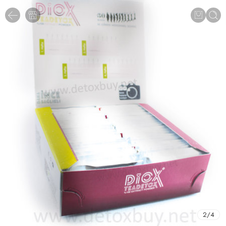
2
/
4