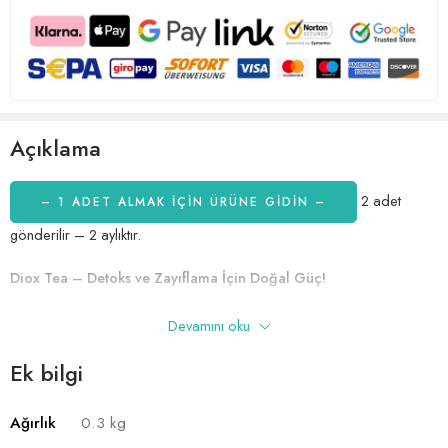
Açıklama
2 adet
– 1 ADET ALMAK IÇIN ÜRÜNE GİDİN –
gönderilir – 2 aylıktır.
Diox Tea – Detoks ve Zayıflama İçin Doğal Güç!
Zayıflama yolculuğunuzda size destek olacak etkili bir detoks çayı mı
Devamını oku
arıyorsunuz? O zaman Diox Tea tam da ihtiyacınız olan çözüm! Ben
bir gıda takviyesi içerik yazarı ve sertifikalı fitoterapist olarak Diox
Ek bilgi
Tea’yı size şiddetle tavsiye ediyorum.
Ağırlık
0.3 kg