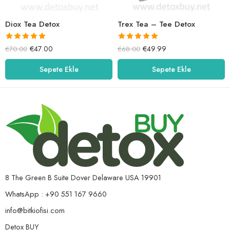
Diox Tea Detox
Trex Tea – Tee Detox
5 üzerinden
5 üzerinden
€
47.00
€
49.99
€
70.00
€
68.00
5.00
oy aldı
5.00
oy aldı
Sepete Ekle
Sepete Ekle
8 The Green B Suite Dover Delaware USA 19901
WhatsApp : +90 551 167 9660
info@bitkiofisi.com
Detox BUY