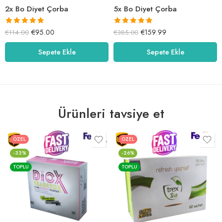
2x Bo Diyet Çorba
5x Bo Diyet Çorba
5 üzerinden
5 üzerinden
€
95.00
€
159.99
€
114.00
€
385.00
5.00
oy aldı
5.00
oy aldı
Sepete Ekle
Sepete Ekle
Ürünleri tavsiye et
ÖZEL
ÖZEL
-33%
-26%
TOPLU
TOPLU