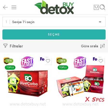
Seviye 1'i seçin
SEÇME
Filtreler
Göre sırala
-17%
-58%
TOPLU
TOPLU