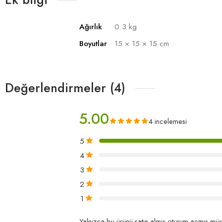
Ağırlık
0.3 kg
Boyutlar
15 × 15 × 15 cm
Değerlendirmeler (4)
5.00
4 incelemesi
5
4
3
2
1
Yalnızca bu ürünü satın almış oturum açmış müşt