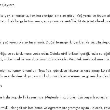
ks Çayınız
ks çayı arıyorsanız, trex tea sverige tam size göre! Yağ yakıcı ve ödem atıc
ecrübeli bir gıda takviyesi içerik yazarı ve sertifikalı fitoterapist olarak, t
 bir yağ yakıcı olarak tasarlandı. Doğal termojenik içerikleriyle vücutta de
iğe ve su tutulumuna veda edin. Detoks etkili bitkisel içeriği, fazla su ağırlı
, mükemmel bir metabolizma hızlandırıcıdır. Vücuttaki metabolizma hızını 
 yeterli su içmek önemlidir. Trex Tea, günlük su ihtiyacınızı karşılamayı kola
ki ve özlerden oluşur, zararlı katkı maddeleri içermez ve güvenli bir deto
a?
da hızla popülerlik kazanmıştır. Müşterilerimiz ürünümüzü başarılı sonuçlar 
formülü, dengeli bir beslenme ve egzersiz programıyla uyumlu olarak, zayıf