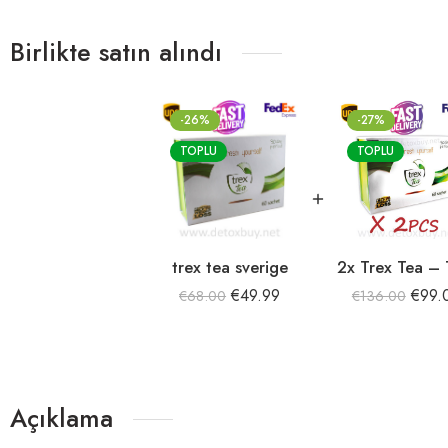
Birlikte satın alındı
-26%
-27%
TOPLU
TOPLU
trex tea sverige
€
49.99
€
99.
€
68.00
€
136.00
Açıklama