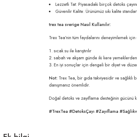
Lezzetli Tat: Piyasadaki birçok detoks çayının
Güvenilir Kalite: Ürünümüz sıkı kalite standart
trex tea sverige Nasıl Kullanılır:
Trex Tea’nin tüm faydalarını deneyimlemek için
sıcak su ile karıştırılır
sabah ve akşam günde iki kere yemeklerden 1 
En iyi sonuçlar için dengeli bir diyet ve düzenl
Not:
Trex Tea, bir gıda takviyesidir ve sağlıklı
danışmanız önemlidir.
Doğal detoks ve zayıflama desteğinin gücünü keş
#TrexTea #DetoksÇayı #Zayıflama #Sağlıkv
Ek bilgi