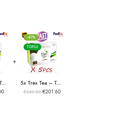
-41%
TOPLU
2x Trex Tea – Tee Detox
5x Trex Tea – Tee Detox
00
€
201.60
€
340.00