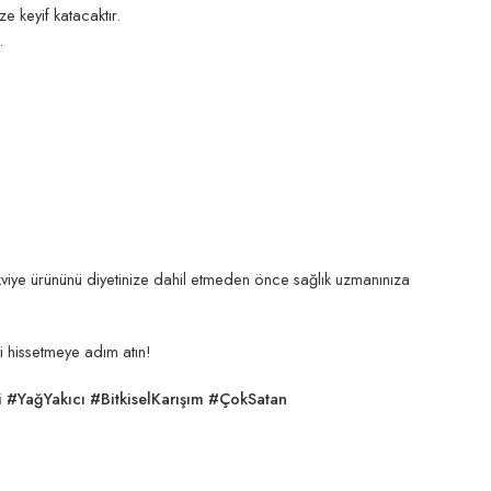
e keyif katacaktır.
.
 takviye ürününü diyetinize dahil etmeden önce sağlık uzmanınıza
i hissetmeye adım atın!
#YağYakıcı #BitkiselKarışım #ÇokSatan