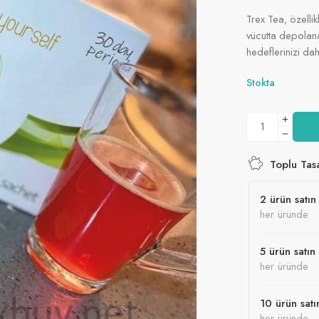
15 son 2 sa
5.00
puan
Trex Tea, özellik
aldı
vücutta depolana
hedeflerinizi da
Stokta
Toplu Tas
2 ürün satın 
her üründe
5 ürün satın 
her üründe
10 ürün satı
her üründe