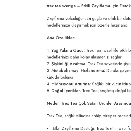
trex tea sverige – Etkili Zayıflama İçin Deto
Zayıflama yolculuğunuza güçlü ve etkili bir deto
hedeflerinize ulaştırmak için özenle hazırlandı. T
Ana Özellikler:
Yağ Yakma Gücü:
Trex Tea, özellikle etkili
hedeflerinizi daha kolay ulaşmanızı sağlar.
Şişkinliği Azaltma:
Trex Tea sayesinde şişkinl
Metabolizmayı Hızlandırma:
Detoks çayımız
katkıda bulunur.
Hidrasyonu Arttırma:
Sağlıklı bir vücut için
Doğal İçerikler:
Trex Tea, seçilmiş doğal bit
Neden Trex Tea Çok Satan Ürünler Arasınd
Trex Tea, sağlık bilincine sahip bireyler arasın
Etkili Zayıflama Desteği: Trex Tea’nin özel 