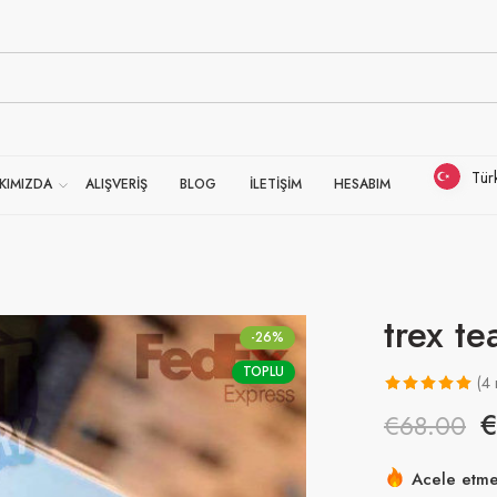
Tür
KIMIZDA
ALIŞVERİŞ
BLOG
İLETİŞİM
HESABIM
trex te
-26%
TOPLU
(
4
1
müşteri
€
68.00
puanına
dayanarak 5
Acele etmek
üzerinden