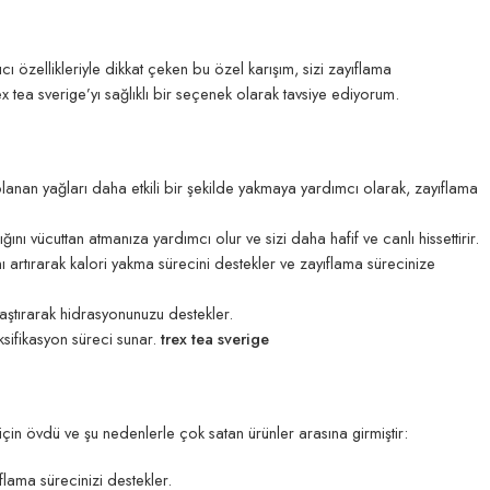
ı özellikleriyle dikkat çeken bu özel karışım, sizi zayıflama
rex tea sverige’yı sağlıklı bir seçenek olarak tavsiye ediyorum.
polanan yağları daha etkili bir şekilde yakmaya yardımcı olarak, zayıflama
ğını vücuttan atmanıza yardımcı olur ve sizi daha hafif ve canlı hissettirir.
artırarak kalori yakma sürecini destekler ve zayıflama sürecinize
ylaştırarak hidrasyonunuzu destekler.
ksifikasyon süreci sunar.
trex tea sverige
için övdü ve şu nedenlerle çok satan ürünler arasına girmiştir:
lama sürecinizi destekler.