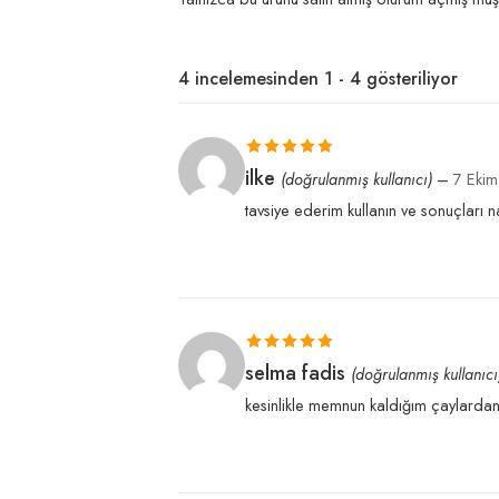
4 incelemesinden 1 - 4 gösteriliyor
5 üzerinden
ilke
(doğrulanmış kullanıcı)
–
7 Eki
5
oy aldı
tavsiye ederim kullanın ve sonuçları na
5 üzerinden
selma fadis
(doğrulanmış kullanıcı
5
oy aldı
kesinlikle memnun kaldığım çaylardan