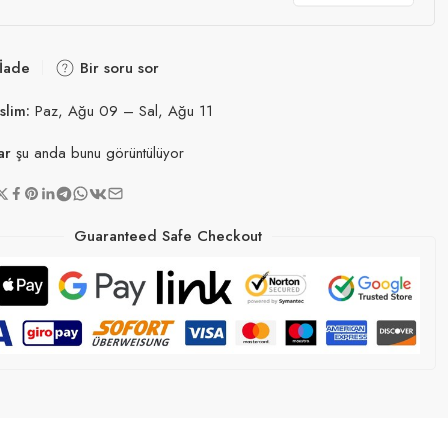
 İade
Bir soru sor
slim:
Paz, Ağu 09 – Sal, Ağu 11
ar
şu anda bunu görüntülüyor
Guaranteed Safe Checkout