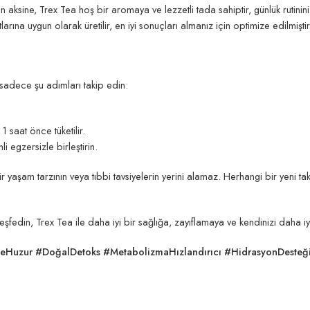
 aksine, Trex Tea hoş bir aromaya ve lezzetli tada sahiptir, günlük rutininiz
larına uygun olarak üretilir, en iyi sonuçları almanız için optimize edilmiştir
 sadece şu adımları takip edin:
saat önce tüketilir.
i egzersizle birleştirin.
 bir yaşam tarzının veya tıbbi tavsiyelerin yerini alamaz. Herhangi bir yeni
fedin, Trex Tea ile daha iyi bir sağlığa, zayıflamaya ve kendinizi daha iy
eHuzur #DoğalDetoks #MetabolizmaHızlandırıcı #HidrasyonDesteği 