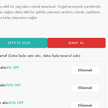
at içinde satıldı
le etkili bir yağ yakıcı olarak tasarlandı. Doğal termojenik içerikleriyle
n yağları daha etkili bir şekilde yakmaya yardımcı olarak, zayıflama
ha kolay ulaşmanızı sağlar.
SEPETE EKLE
ŞIMDI AL
arruf
(Daha fazla satın alın, daha fazla tasarruf edin)
alın
6% OFF
Eklemek
alın
10% OFF
Eklemek
n alın
20% OFF
Eklemek