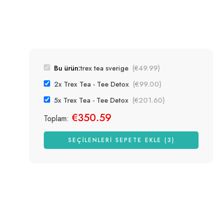
Bu ürün:
trex tea sverige
(
€
49.99
)
2x Trex Tea - Tee Detox
(
€
99.00
)
5x Trex Tea - Tee Detox
(
€
201.60
)
€
350.59
Toplam:
SEÇILENLERI SEPETE EKLE (3)