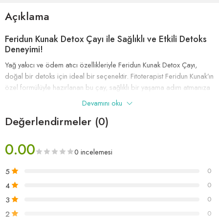
Açıklama
Feridun Kunak Detox Çayı ile Sağlıklı ve Etkili Detoks
Deneyimi!
Yağ yakıcı ve ödem atıcı özellikleriyle Feridun Kunak Detox Çayı,
doğal bir detoks için ideal bir seçenektir. Fitoterapist Feridun Kunak’ın
özel formülüyle hazırlanan bu çay, sağlıklı bir yaşama adım atmanıza
yardımcı olur.
Devamını oku
Feridun Kunak Detox Çayı Nasıl Kullanılır?
Değerlendirmeler (0)
Detoksunuz için güne enerjik bir başlangıç yapın. Sabah
kahvaltısından bir saat önce, oda sıcaklığında bir bardak suya bir
0.00
0 incelemesi
paket Feridun Kunak Detox Çayı ekleyin ve hızlıca karıştırarak için.
Akşam yemeğinden bir saat önce de aynı şekilde bir bardak suya bir
5
0
paket çay dökün ve tüketin. Günde iki bardak Feridun Kunak Detox
4
0
Çayı ile su ihtiyacınızı artırın ve metabolizma hızınızı mükemmel şekilde
3
0
destekleyin.
2
0