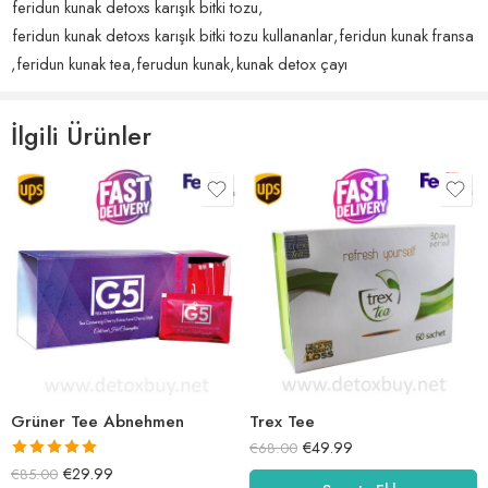
feridun kunak detoxs karışık bitki tozu
,
feridun kunak detoxs karışık bitki tozu kullananlar
,
feridun kunak fransa
,
feridun kunak tea
,
ferudun kunak
,
kunak detox çayı
İlgili Ürünler
Grüner Tee Abnehmen
Trex Tee
€
49.99
€
68.00
5 üzerinden
€
29.99
€
85.00
5.00
oy aldı