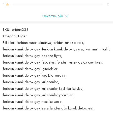
Feridun Kunak Detox Çayı’nın Özellikleri ve Faydaları
1
0
Vücuttaki zararlı toksinleri temizler ve detoks sağlar.
Yağ yakımını destekler ve zayıflamaya yardımcı olur.
Devamını oku
Yalnızca bu ürünü satın almış oturum açmış müşteriler yorum
Ödem atıcı etkisiyle vücuttaki fazla sıvıyı atar.
bırakabilir.
Doğal içeriklerle zenginleştirilmiştir ve sağlığınızı korumak için
SKU:
feridun333
özenle hazırlanmıştır.
Kategori:
Diğer
Yorumlar
Feridun Kunak Detox Çayı ile Sağlığınıza Yatırım Yapın!
Etiketler:
feridun kunak almanya
,
feridun kunak detox
,
Henüz hiç yorum yok.
Web sitemizdeki 60 adet çay paketi, tam 1 aylık kullanım için
feridun kunak detox çayı
,
feridun kunak detox çayı aç karnına mi içilir
,
tasarlanmıştır. Düzenli kullanımda vücudunuzda olumlu değişimleri
feridun kunak detox çayı eczane fiyatı
,
gözlemleyebilir, daha enerjik ve sağlıklı bir yaşam sürmeye
feridun kunak detox çayı faydaları
,
feridun kunak detox çayı fiyatı
,
başlayabilirsiniz.
feridun kunak detox çayı içindekiler
,
feridun kunak detox çayı kaç kilo verdirir
,
Doğanın gücüyle hazırlanan Feridun Kunak Detox Çayı, sizin ve
feridun kunak detox çayı kullananlar
,
sevdiklerinizin yaşam kalitesini artırmak için ideal bir seçimdir.
feridun kunak detox çayı kullananlar kadınlar kulübü
,
Sağlığınızı desteklemek ve fit bir vücuda kavuşmak için hemen web
sitemizi ziyaret edin ve Feridun Kunak Detox Çayı’nı sipariş verin!
feridun kunak detox çayı kullananlar yorumları
,
feridun kunak detox çayı nasıl kullanılır
,
feridun kunak detox çayı zararları
,
feridun kunak detox tea
,