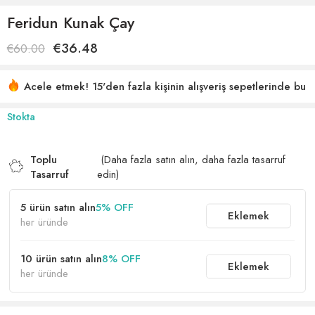
Feridun Kunak Çay
€
36.48
€
60.00
Acele etmek! 15'den fazla kişinin alışveriş sepetlerinde bu
var
29 son 5 saat içinde satıldı
Stokta
Toplu
(Daha fazla satın alın, daha fazla tasarruf
Tasarruf
edin)
5 ürün satın alın
5% OFF
Eklemek
her üründe
10 ürün satın alın
8% OFF
Eklemek
her üründe