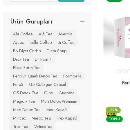
Ürün Gurupları
Ala Coffee
Alâ Tea
Aserola
Aycex
Bella Coffee
Bi Coffee
Bo Diyet Çorba
Diem Soup
Diox Tea
Dr Poin 7
Efsun Form Tea
Feridun Kunak Detox Tea
Formbella
Fer
Forx5
G5 Collagen Capsul
G5 Detox Tea
Glox
Guarana
Magic-x Tea
Meri Detox Premium
Meri Detox Tea
Meri Kapsül
-39%
Mincex
Nerox Tea
Trex Kapsül
TOPLU
Trex Tea
WitnesTea