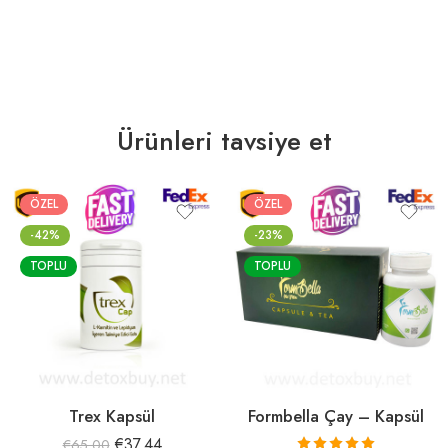
Ürünleri tavsiye et
ÖZEL
ÖZEL
-42%
-23%
TOPLU
TOPLU
Trex Kapsül
Formbella Çay – Kapsül
€
37.44
€
65.00