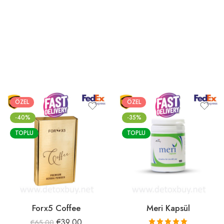
ÖZEL
ÖZEL
-40%
-35%
TOPLU
TOPLU
Forx5 Coffee
Meri Kapsül
€
39.00
€
65.00