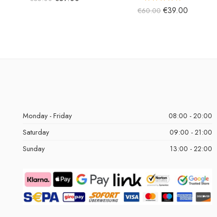
5 üzerinden
€
39.00
€
60.00
5.00
oy aldı
Monday - Friday
08:00 - 20:00
Saturday
09:00 - 21:00
Sunday
13:00 - 22:00