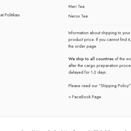
e
Meri Tea
t Politikası
Nerox Tea
Information about shipping to your
product price. If you cannot find 
the order page.
We ship to all countries
of the wo
after the cargo preparation proce
delayed for 1-2 days.
Please read our "
Shipping Policy"
> FaceBook Page