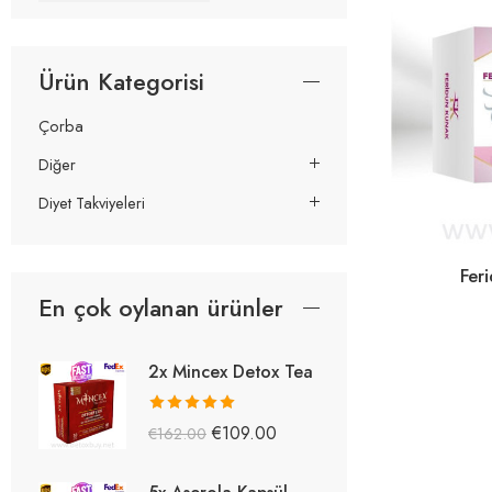
Ürün Kategorisi
Çorba
Diğer
Diyet Takviyeleri
Fer
En çok oylanan ürünler
2x Mincex Detox Tea
5 üzerinden
€
109.00
€
162.00
5.38
oy aldı