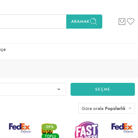
ARAMAK
kçe
SEÇME
Göre sırala
Popülerlik
-39%
TOPLU