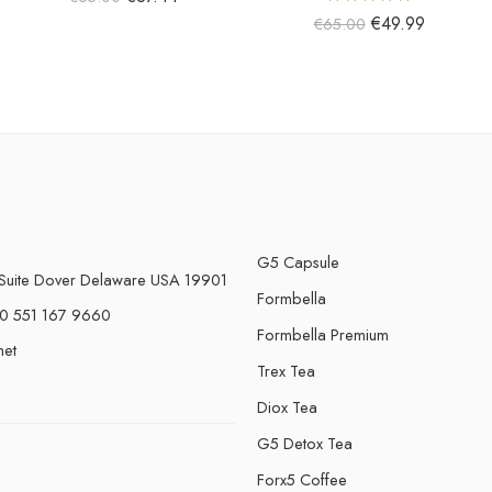
5 üzerinden
€
49.99
€
65.00
5.00
oy aldı
G5 Capsule
Suite Dover Delaware USA 19901
Formbella
0 551 167 9660
Formbella Premium
net
Trex Tea
Diox Tea
G5 Detox Tea
Forx5 Coffee