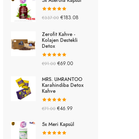
5x Aserola Kapsül
5 üzerinden
€
183.08
€
337.00
5.26
oy aldı
Zerofit Kahve -
Kolajen Destekli
Detox
5 üzerinden
€
69.00
€
91.00
5.15
oy aldı
MRS. UMRANTOO
Karahindiba Detox
Kahve
5 üzerinden
€
46.99
€
71.00
5.08
oy aldı
5x Meri Kapsül