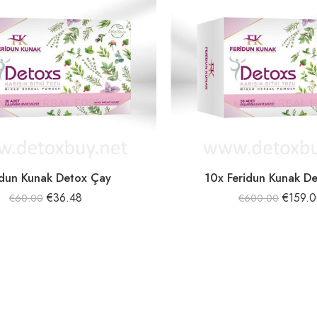
idun Kunak Detox Çay
10x Feridun Kunak D
€
36.48
€
159.
€
60.00
€
600.00