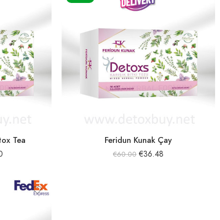
tox Tea
Feridun Kunak Çay
0
€
36.48
€
60.00