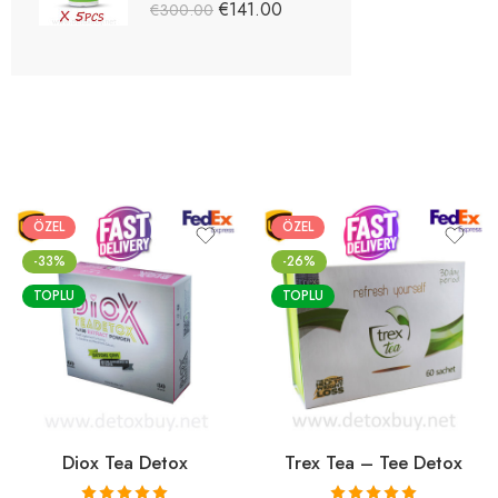
5 üzerinden
€
141.00
€
300.00
5.03
oy aldı
ÖZEL
ÖZEL
-33%
-26%
TOPLU
TOPLU
Diox Tea Detox
Trex Tea – Tee Detox