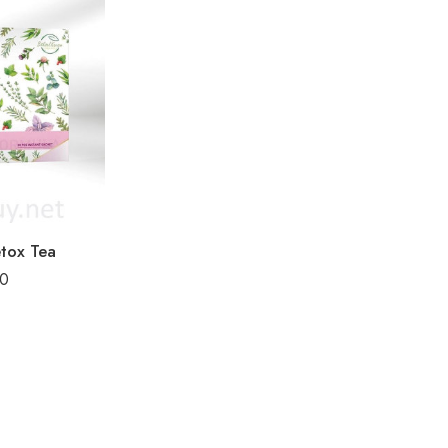
etox Tea
00