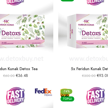
idun Kunak Detox Tea
5x Feridun Kunak De
€
36.48
€
93.0
€
60.00
€
300.00
-74%
TOPLU