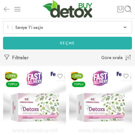
Seviye 1'i seçin
SEÇME
Filtreler
Göre sırala
-39%
-69%
TOPLU
TOPLU