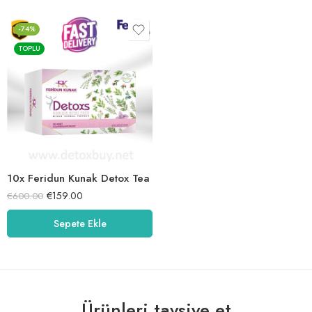
-74%
TOPLU
10x Feridun Kunak Detox Tea
€
159.00
€
600.00
Sepete Ekle
Ürünleri tavsiye et