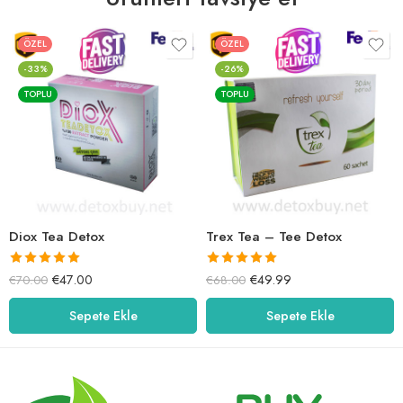
ÖZEL
ÖZEL
-33%
-26%
TOPLU
TOPLU
Diox Tea Detox
Trex Tea – Tee Detox
5 üzerinden
5 üzerinden
€
47.00
€
49.99
€
70.00
€
68.00
5.00
oy aldı
5.00
oy aldı
Sepete Ekle
Sepete Ekle