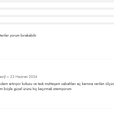
eriler yorum bırakabilir.
ıcı)
–
23 Haziran 2024
r ödem artırıyor kokusu ve tadı muhteşem sabahları aç karnına verilen ölç
am böyle güzel ürünü hiç kaçırmak istemiyorum