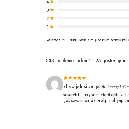
4
3
2
1
Yalnızca bu ürünü satın almış oturum açmış müşt
333 incelemesinden 1 - 25 gösteriliyor
5 üzerinden
khadijah sibel
(doğrulanmış kullan
5
oy aldı
severek kullanıyorum ciddi etkisi va
çok sevdim bir daha alıp stok yapıc