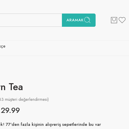
ARAMAK
kçe
rn Tea
33
müşteri değerlendirmesi)
€
29.99
! 77'den fazla kişinin alışveriş sepetlerinde bu var