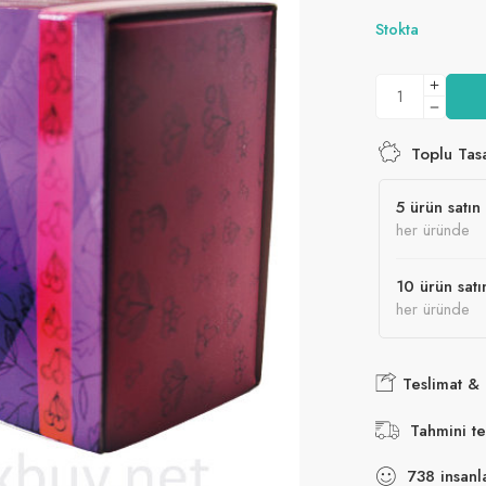
31 son 5 sa
5.00
puan
Stokta
aldı
Toplu Tas
5 ürün satın 
her üründe
10 ürün satı
her üründe
Teslimat &
Tahmini te
738
insanl