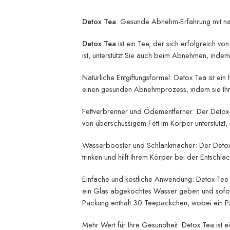
Detox Tea
: Gesunde Abnehm-Erfahrung mit na
Detox Tea
ist ein Tee, der sich erfolgreich 
ist, unterstützt Sie auch beim Abnehmen, inde
Natürliche Entgiftungsformel: Detox Tea ist ein
einen gesunden Abnehmprozess, indem sie Ihre
Fettverbrenner und Ödementferner: Der Detox-
von überschüssigem Fett im Körper unterstützt,
Wasserbooster und Schlankmacher: Der Detox-T
trinken und hilft Ihrem Körper bei der Entschla
Einfache und köstliche Anwendung: Detox-Tee i
ein Glas abgekochtes Wasser geben und sofort 
Packung enthält 30 Teepäckchen, wobei ein Pä
Mehr Wert für Ihre Gesundheit: Detox Tea ist e