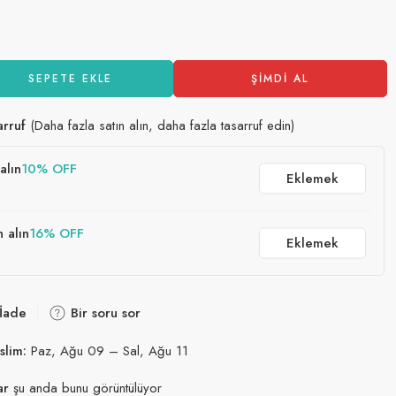
at içinde satıldı
SEPETE EKLE
ŞIMDI AL
arruf
(Daha fazla satın alın, daha fazla tasarruf edin)
alın
10% OFF
Eklemek
n alın
16% OFF
Eklemek
 İade
Bir soru sor
slim:
Paz, Ağu 09 – Sal, Ağu 11
ar
şu anda bunu görüntülüyor