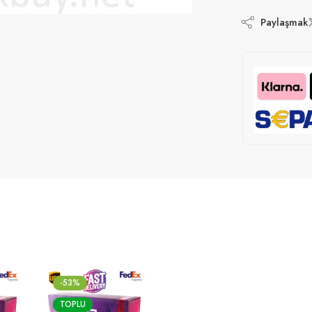
Paylaşmak
-53%
TOPLU