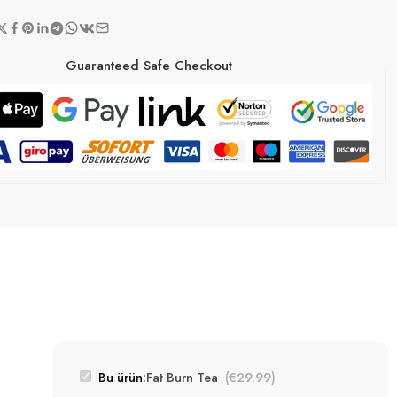
Guaranteed Safe Checkout
Bu ürün:
Fat Burn Tea
(
€
29.99
)