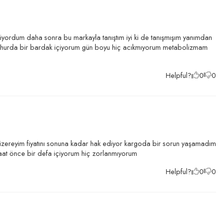
iyordum daha sonra bu markayla tanıştım iyi ki de tanışmışım yanımdan
u sahurda bir bardak içiyorum gün boyu hiç acıkmıyorum metabolizmam
Helpful?
0
0
k üzereyim fiyatını sonuna kadar hak ediyor kargoda bir sorun yaşamadım
 saat önce bir defa içiyorum hiç zorlanmıyorum
Helpful?
0
0