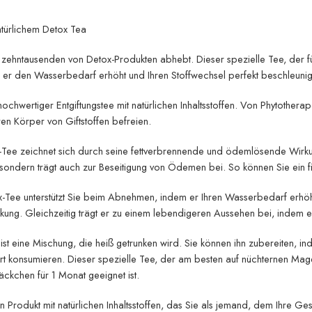
türlichem Detox Tea
von zehntausenden von Detox-Produkten abhebt. Dieser spezielle Tee, der
m er den Wasserbedarf erhöht und Ihren Stoffwechsel perfekt beschleunig
 hochwertiger Entgiftungstee mit natürlichen Inhaltsstoffen. Von Phytother
n Körper von Giftstoffen befreien.
Tee zeichnet sich durch seine fettverbrennende und ödemlösende Wirkun
 sondern trägt auch zur Beseitigung von Ödemen bei. So können Sie ein fi
ee unterstützt Sie beim Abnehmen, indem er Ihren Wasserbedarf erhöht
ckung. Gleichzeitig trägt er zu einem lebendigeren Aussehen bei, indem er
st eine Mischung, die heiß getrunken wird. Sie können ihn zubereiten, 
konsumieren. Dieser spezielle Tee, der am besten auf nüchternen Magen ge
ckchen für 1 Monat geeignet ist.
in Produkt mit natürlichen Inhaltsstoffen, das Sie als jemand, dem Ihre G