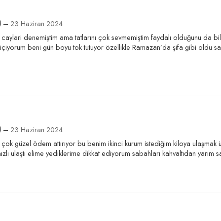
)
–
23 Haziran 2024
caylari denemiştim ama tatlarını çok sevmemiştim faydalı olduğunu da bil
 içiyorum beni gün boyu tok tutuyor özellikle Ramazan’da şifa gibi old
)
–
23 Haziran 2024
or çok güzel ödem attırıyor bu benim ikinci kurum istediğim kiloya ulaşma
zlı ulaştı elime yediklerime dikkat ediyorum sabahları kahvaltıdan yarım