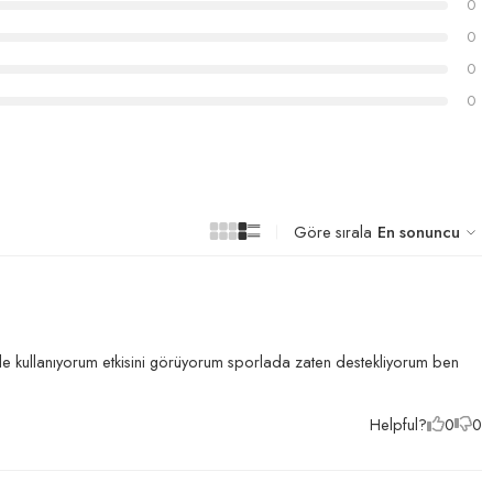
0
0
0
0
Göre sırala
En sonuncu
üde kullanıyorum etkisini görüyorum sporlada zaten destekliyorum ben
Helpful?
0
0