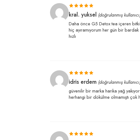
5 üzerinden
kral. yuksel
(doğrulanmış kullanıcı
5
oy aldı
Daha önce G5 Detox tea içeren bitki 
hiç ayıramıyorum her gün bir bardak
hızlı
5 üzerinden
idris erdem
(doğrulanmış kullanıcı
5
oy aldı
güvenilir bir marka harika yağ yakıy
herhangi bir dökülme olmamıştı çok hı