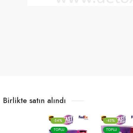
Birlikte satın alındı
-54%
-42%
TOPLU
TOPLU