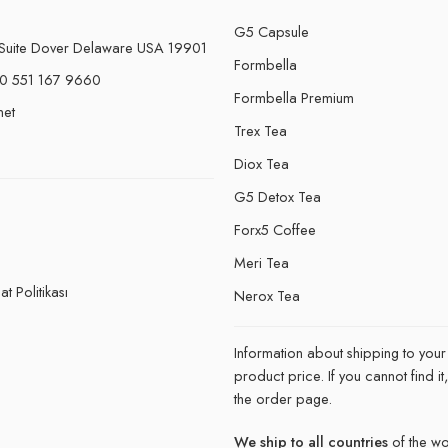
G5 Capsule
Suite Dover Delaware USA 19901
Formbella
0 551 167 9660
Formbella Premium
net
Trex Tea
Diox Tea
G5 Detox Tea
Forx5 Coffee
e
Meri Tea
t Politikası
Nerox Tea
Information about shipping to your
product price. If you cannot find 
the order page.
We ship to all countries
of the wo