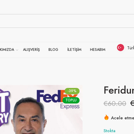
Tür
KIMIZDA
ALIŞVERİŞ
BLOG
İLETİŞİM
HESABIM
Feridu
-39%
TOPLU
€
60.00
Acele etmek
26 son 2 sa
Stokta