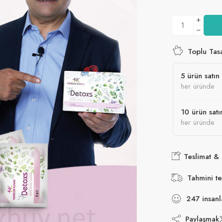
Toplu Tas
5 ürün satın 
her üründe
10 ürün satı
her üründe
Teslimat &
Tahmini te
247
insanl
Paylaşmak