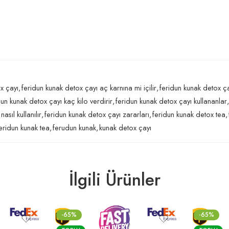
x çayı
,
feridun kunak detox çayı aç karnına mi içilir
,
feridun kunak detox ça
dun kunak detox çayı kaç kilo verdirir
,
feridun kunak detox çayı kullananlar
,
asıl kullanılır
,
feridun kunak detox çayı zararları
,
feridun kunak detox tea
,
eridun kunak tea
,
ferudun kunak
,
kunak detox çayı
İlgili Ürünler
-65%
-65%