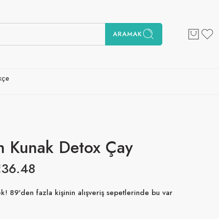
ARAMAK
kçe
n Kunak Detox Çay
€
36.48
! 89'den fazla kişinin alışveriş sepetlerinde bu var
at içinde satıldı