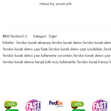
Henüz hiç yorum yok.
SKU:
feridunx1-2
Kategori:
Diğer
Etiketler:
feridun kunak almanya
,
feridun kunak detox
,
feridun kunak deto
feridun kunak detox çayı fiyatı
,
feridun kunak detox çayı içindekiler
,
feri
feridun kunak detox çayı kullananlar yorumları
,
feridun kunak detox çayı n
feridun kunak detoxs karışık bitki tozu kullananlar
,
feridun kunak fransa
,
f
-65%