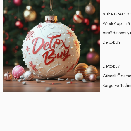
8 The Green B 
WhatsApp : +9
buy@detoxbuy.
DetoxBUY
DetoxBuy
Güvenli Ödem
Kargo ve Teslima