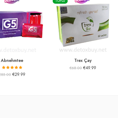
TOPLU
TOPLU
Trex Çay
Te
€
49.99
€
68.00
9