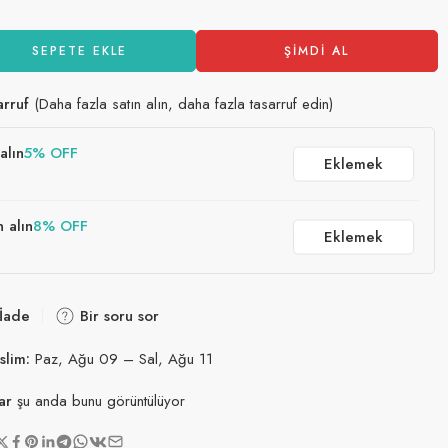
SEPETE EKLE
ŞIMDI AL
arruf
(Daha fazla satın alın, daha fazla tasarruf edin)
alın
5% OFF
Eklemek
n alın
8% OFF
Eklemek
 İade
Bir soru sor
slim:
Paz, Ağu 09 – Sal, Ağu 11
ar
şu anda bunu görüntülüyor