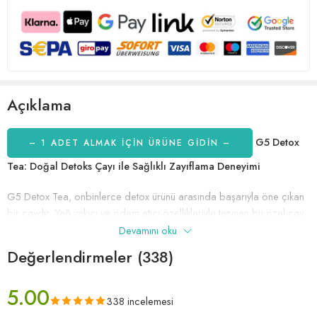
Açıklama
G5 Detox
– 1 ADET ALMAK IÇIN ÜRÜNE GİDİN –
Tea: Doğal Detoks Çayı ile Sağlıklı Zayıflama Deneyimi
G5 Detox Tea, onbinlerce detox ürünü arasında başarıyla öne çıkan
bir çaydır. Yağ yakıcı ve ödem atıcı özellikleriyle tanınan bu özel çay,
aynı zamanda su ihtiyacını arttırarak zayıflamanıza destek olur ve
Devamını oku
metabolizmanızı mükemmel bir şekilde hızlandırır.
Değerlendirmeler (338)
Doğal Detoks Formülü:
G5 Detox Tea, içeriğindeki doğal
5.00
bileşenlerle kaliteli bir detoks çayıdır. Fitoterapistler tarafından özenle
338 incelemesi
seçilen bitkiler, vücudunuzu toksinlerden arındırarak sağlıklı bir