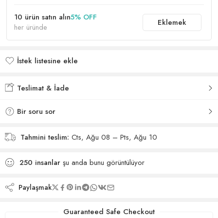
10 ürün satın alın
5% OFF
Eklemek
her üründe
İstek listesine ekle
İstek listesine eklendi
Teslimat & İade
Bir soru sor
Tahmini teslim:
Cts, Ağu 08 – Pts, Ağu 10
250
insanlar
şu anda bunu görüntülüyor
Paylaşmak
Guaranteed Safe Checkout