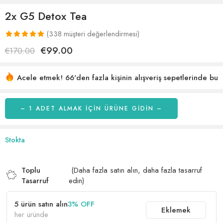
2x G5 Detox Tea
(
338
müşteri değerlendirmesi)
338
müşteri
€
99.00
€
170.00
puanına
dayanarak 5
Acele etmek! 66'den fazla kişinin alışveriş sepetlerinde bu
üzerinden
var
29 son 1 saat içinde satıldı
5.00
puan
aldı
– 1 ADET ALMAK IÇIN ÜRÜNE GİDİN –
Stokta
Toplu
(Daha fazla satın alın, daha fazla tasarruf
Tasarruf
edin)
5 ürün satın alın
3% OFF
Eklemek
her üründe