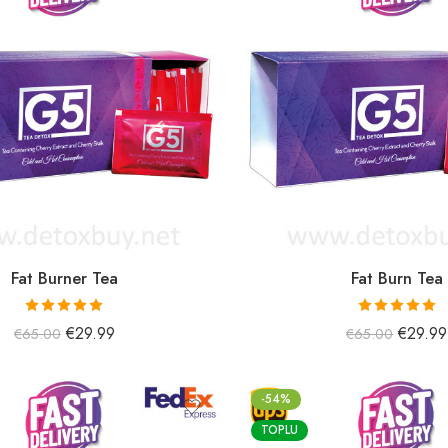
Fat Burner Tea
Fat Burn Tea
5 üzerinden
5 üzerinden
€
29.99
€
29.99
€
65.00
€
65.00
5.00
oy aldı
5.00
oy aldı
-54%
TOPLU