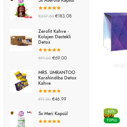
5x Aserola Kapsül
5 üzerinden
€
183.08
€
337.00
5.26
oy aldı
Zerofit Kahve -
Kolajen Destekli
Detox
5 üzerinden
€
69.00
€
91.00
5.15
oy aldı
MRS. UMRANTOO
Karahindiba Detox
Kahve
5 üzerinden
€
46.99
€
71.00
5.08
oy aldı
-65%
5x Meri Kapsül
TOPLU