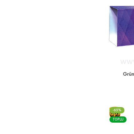
Grün
-65%
TOPLU