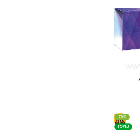
-70%
TOPLU