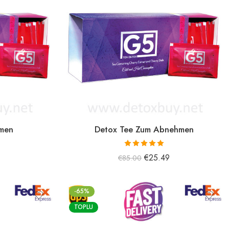
hmen
Detox Tee Zum Abnehmen
5 üzerinden
€
25.49
€
85.00
5.00
oy aldı
-65%
TOPLU