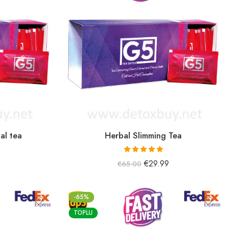
al tea
Herbal Slimming Tea
5 üzerinden
€
29.99
€
65.00
5.00
oy aldı
-65%
TOPLU