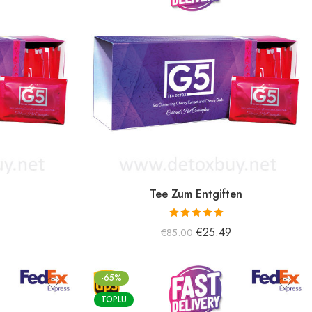
Tee Zum Entgiften
5 üzerinden
€
25.49
€
85.00
5.00
oy aldı
-65%
TOPLU