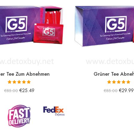
er Tee Zum Abnehmen
Grüner Tee Abne
5 üzerinden
5 üzerinden
€
25.49
€
29.99
€
85.00
€
85.00
5.00
oy aldı
5.00
oy aldı