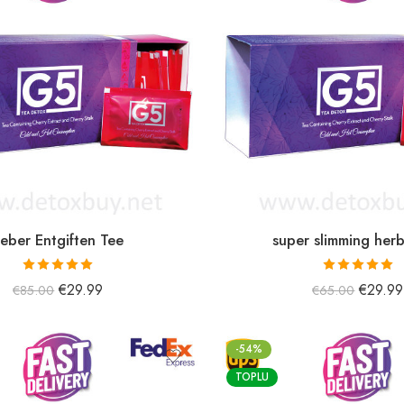
eber Entgiften Tee
super slimming herb
5 üzerinden
5 üzerinden
€
29.99
€
29.99
€
85.00
€
65.00
5.00
oy aldı
5.00
oy aldı
-54%
TOPLU