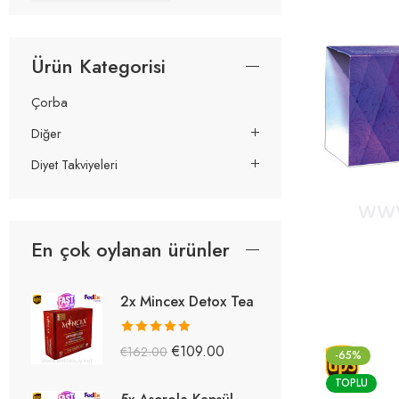
Ürün Kategorisi
Çorba
Diğer
Diyet Takviyeleri
En çok oylanan ürünler
2x Mincex Detox Tea
5 üzerinden
€
109.00
€
162.00
-65%
5.38
oy aldı
TOPLU