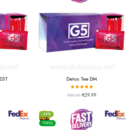
BEST
Detox Tee DM
5 üzerinden
€
29.99
€
85.00
5.00
oy aldı
-54%
TOPLU