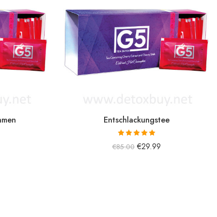
hmen
Entschlackungstee
5 üzerinden
€
29.99
€
85.00
5.00
oy aldı