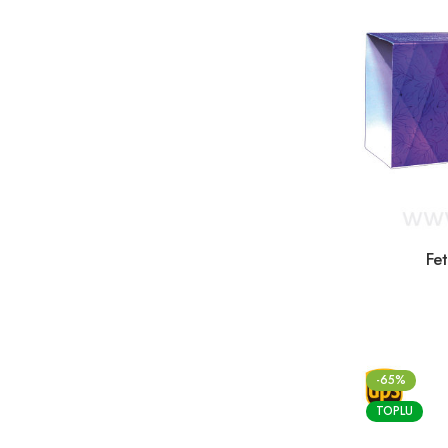
Fe
-65%
TOPLU