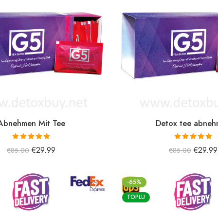
Abnehmen Mit Tee
Detox tee abne
5 üzerinden
5 üzerinden
€
29.99
€
29.99
€
85.00
€
85.00
5.00
oy aldı
5.00
oy aldı
-65%
TOPLU