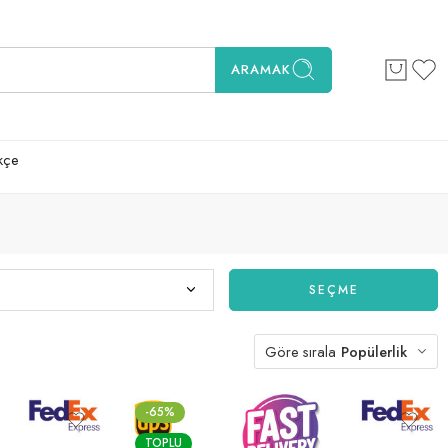
ARAMAK
kçe
SEÇME
Göre sırala
Popülerlik
-65%
TOPLU