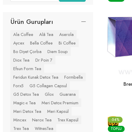
Ürün Gurupları
Ala Coffee
Alâ Tea
Aserola
Aycex
Bella Coffee
Bi Coffee
Bo Diyet Çorba
Diem Soup
Diox Tea
Dr Poin 7
Efsun Form Tea
Feridun Kunak Detox Tea
Formbella
Bre
Forx5
G5 Collagen Capsul
G5 Detox Tea
Glox
Guarana
Magic-x Tea
Meri Detox Premium
Meri Detox Tea
Meri Kapsül
Mincex
Nerox Tea
Trex Kapsül
-54%
Trex Tea
WitnesTea
TOPLU