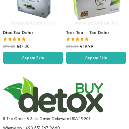
Diox Tea Detox
Trex Tea – Tee Detox
5 üzerinden
5 üzerinden
€
47.00
€
49.99
€
70.00
€
68.00
5.00
oy aldı
5.00
oy aldı
Sepete Ekle
Sepete Ekle
8 The Green B Suite Dover Delaware USA 19901
WhatsApp : +90 551 167 9660