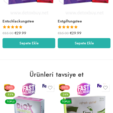
Entschlackungstee
Entgiftungstee
5 üzerinden
5 üzerinden
€
29.99
€
29.99
€
85.00
€
85.00
5.00
oy aldı
5.00
oy aldı
Sepete Ekle
Sepete Ekle
Ürünleri tavsiye et
ÖZEL
ÖZEL
-33%
-26%
TOPLU
TOPLU