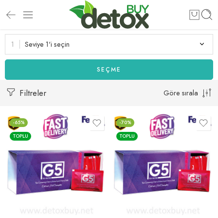
Seviye 1'i seçin
SEÇME
Filtreler
Göre sırala
-65%
-70%
TOPLU
TOPLU