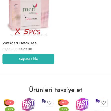
20x Meri Detox Tea
€
499.00
€
1,180.00
Sepete Ekle
Ürünleri tavsiye et
ÖZEL
ÖZEL
-33%
-26%