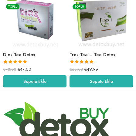
TOPLU
TOPLU
Diox Tea Detox
Trex Tea – Tee Detox
5 üzerinden
5 üzerinden
€
47.00
€
49.99
€
70.00
€
68.00
5.00
oy aldı
5.00
oy aldı
Sepete Ekle
Sepete Ekle