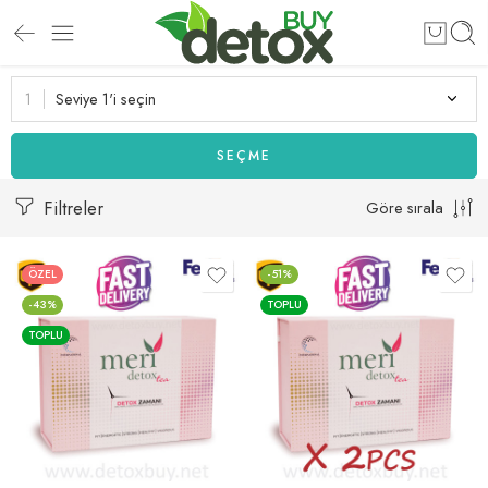
Seviye 1'i seçin
SEÇME
Filtreler
Göre sırala
ÖZEL
-51%
-43%
TOPLU
TOPLU