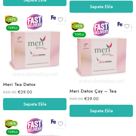
5.00
oy aldı
Sepete Ekle
-43%
-43%
TOPLU
TOPLU
Meri Tea Detox
Meri Detox Çay – Tea
€
39.00
€
68.00
€
39.00
€
68.00
Sepete Ekle
Sepete Ekle
-58%
TOPLU