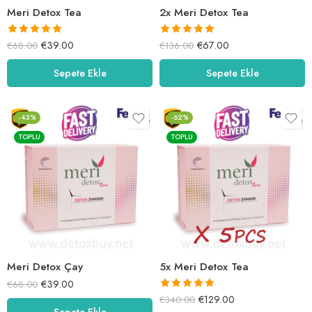
Meri Detox Tea
2x Meri Detox Tea
5 üzerinden
5 üzerinden
€
39.00
€
67.00
€
68.00
€
136.00
5.00
oy aldı
5.00
oy aldı
Sepete Ekle
Sepete Ekle
-43%
-62%
TOPLU
TOPLU
Meri Detox Çay
5x Meri Detox Tea
€
39.00
€
68.00
5 üzerinden
€
129.00
€
340.00
Sepete Ekle