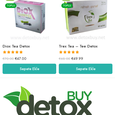
TOPLU
TOPLU
Diox Tea Detox
Trex Tea – Tee Detox
5 üzerinden
5 üzerinden
€
47.00
€
49.99
€
70.00
€
68.00
5.00
oy aldı
5.00
oy aldı
Sepete Ekle
Sepete Ekle