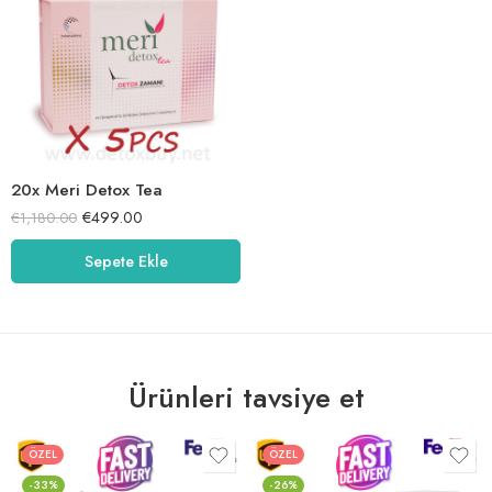
20x Meri Detox Tea
€
499.00
€
1,180.00
Sepete Ekle
Ürünleri tavsiye et
ÖZEL
ÖZEL
-33%
-26%