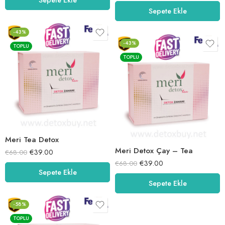
5.00
oy aldı
Sepete Ekle
-43%
-43%
TOPLU
TOPLU
Meri Tea Detox
Meri Detox Çay – Tea
€
39.00
€
68.00
€
39.00
€
68.00
Sepete Ekle
Sepete Ekle
-58%
TOPLU