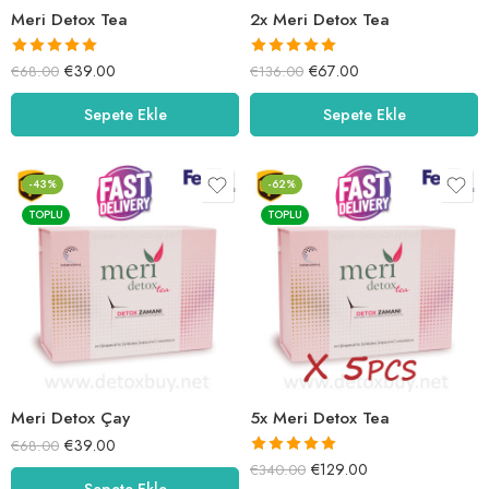
Meri Detox Tea
2x Meri Detox Tea
5 üzerinden
5 üzerinden
€
39.00
€
67.00
€
68.00
€
136.00
5.00
oy aldı
5.00
oy aldı
Sepete Ekle
Sepete Ekle
-43%
-62%
TOPLU
TOPLU
Meri Detox Çay
5x Meri Detox Tea
€
39.00
€
68.00
5 üzerinden
€
129.00
€
340.00
Sepete Ekle