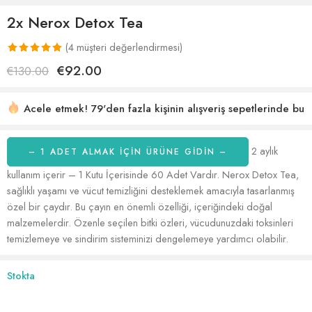
2x Nerox Detox Tea
(
4
müşteri değerlendirmesi)
3
müşteri
€
92.00
€
130.00
puanına
dayanarak 5
Acele etmek! 79'den fazla kişinin alışveriş sepetlerinde bu
üzerinden
var
27 son 1 saat içinde satıldı
5.00
puan
aldı
2 aylık
– 1 ADET ALMAK IÇIN ÜRÜNE GİDİN –
kullanım içerir – 1 Kutu İçerisinde 60 Adet Vardır. Nerox Detox Tea,
sağlıklı yaşamı ve vücut temizliğini desteklemek amacıyla tasarlanmış
özel bir çaydır. Bu çayın en önemli özelliği, içeriğindeki doğal
malzemelerdir. Özenle seçilen bitki özleri, vücudunuzdaki toksinleri
temizlemeye ve sindirim sisteminizi dengelemeye yardımcı olabilir.
Stokta