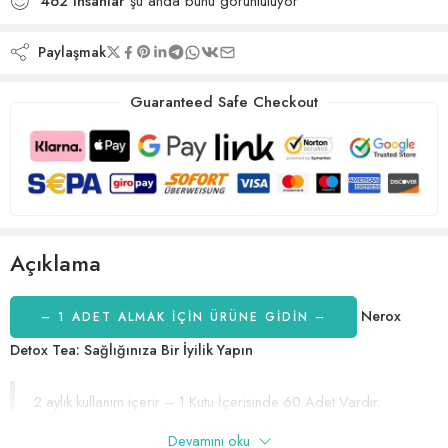
462
insanlar
şu anda bunu görüntülüyor
Paylaşmak
Guaranteed Safe Checkout
Açıklama
Nerox
– 1 ADET ALMAK IÇIN ÜRÜNE GİDİN –
Detox Tea: Sağlığınıza Bir İyilik Yapın
2 aylık kullanım içerir – 1 Kutu İçerisinde 60 Adet Vardır.
Devamını oku
Günümüzde sağlıklı yaşam tarzlarına ve vücut temizliğine verilen önem