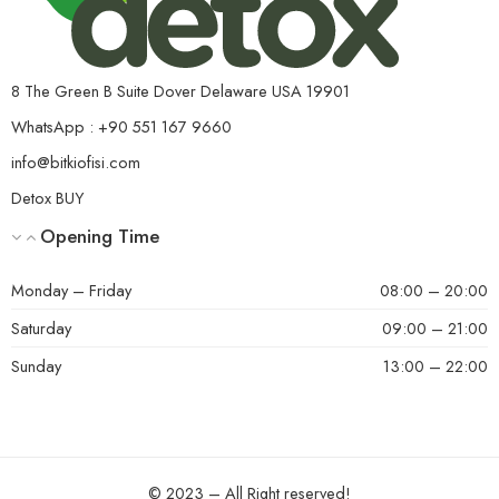
5 üzerinden
mohammed
(doğrulanmış kullanıcı)
–
16 Ağustos 2023
5
oy aldı
nerox tea dioxdan sonra harika farklı tat arayanlar için
8 The Green B Suite Dover Delaware USA 19901
WhatsApp : +90 551 167 9660
info@bitkiofisi.com
Helpful?
0
0
Detox BUY
Opening Time
Monday – Friday
08:00 – 20:00
Saturday
09:00 – 21:00
Sunday
13:00 – 22:00
© 2023 – All Right reserved!