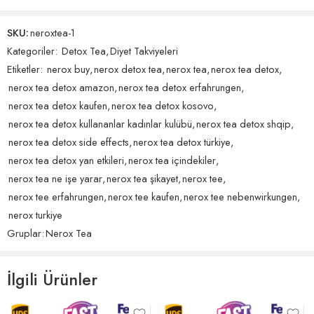
bırakabilir.
olacaktır.
SKU:
neroxtea-1
Bu ürünün en etkili kullanımı için bol su içmeye özen göstermek
Kategoriler:
Detox Tea
,
Diyet Takviyeleri
önemlidir. Su tüketimi, ürünün vücut üzerindeki olumlu etkilerini
4 incelemesinden 1 - 4 gösteriliyor
Etiketler:
nerox buy
,
nerox detox tea
,
nerox tea
,
nerox tea detox
,
artırabilir.
Göre sırala
nerox tea detox amazon
,
nerox tea detox erfahrungen
,
nerox tea detox kaufen
,
nerox tea detox kosovo
,
Nerox Detox Tea’nin İçeriği
5 üzerinden
imparator
(doğrulanmış kullanıcı)
–
27 Eylül 2023
nerox tea detox kullananlar kadınlar kulübü
,
nerox tea detox shqip
,
Nerox Detox Tea’nin içeriği, vücuda fayda sağlayabilecek doğal bitki
5
oy aldı
nerox tea detox side effects
,
nerox tea detox türkiye
,
merhaba bende satışını yapmak istiyorum 80 kilodan 65 e
özleri içerir. Bu özler, sindirim sisteminizi desteklerken vücudu
kadar düştüm nerox tea ile, beni görenler satın almak
nerox tea detox yan etkileri
,
nerox tea içindekiler
,
temizlemeye yardımcı olabilir. İşte bazı ana bileşenler:
istiyorlar onlara satmak istiyorum kanada için bayilik
nerox tea ne işe yarar
,
nerox tea şikayet
,
nerox tee
,
alabilirmiyim ?
nerox tee erfahrungen
,
nerox tee kaufen
,
nerox tee nebenwirkungen
,
Yeşil Çay
: Antioksidan açısından zengin olan yeşil çay, vücuttaki
toksinlerle savaşmada etkili olabilir ve metabolizmayı hızlandırabilir.
nerox turkiye
Helpful?
0
0
Zencefil
: Zencefil, sindirimi kolaylaştırmaya ve bağışıklık sistemini
Gruplar:
Nerox Tea
desteklemeye yardımcı olabilir.
Papatya Çiçeği
: Papatya çiçeği, sakinleştirici ve antienflamatuar
İlgili Ürünler
özellikleri ile bilinir ve sindirim sisteminin rahatlamasına yardımcı
5 üzerinden
gulsen
(doğrulanmış kullanıcı)
–
8 Eylül 2023
olabilir.
5
oy aldı
Rezene
: Rezene, sindirim sistemini desteklemeye yardımcı olan bir
7 kilo verdim ben şimdi satışını yapmak istiyorum toptan kaç