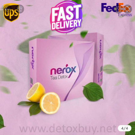
4
/
4