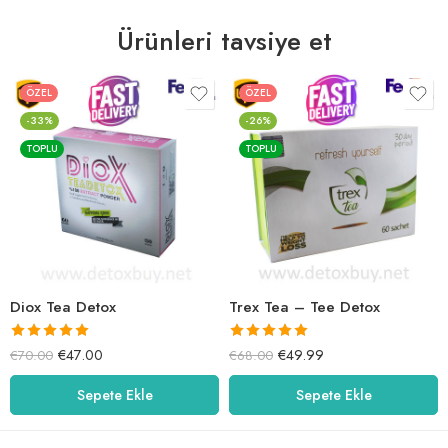
Ürünleri tavsiye et
ÖZEL
ÖZEL
-33%
-26%
TOPLU
TOPLU
Diox Tea Detox
Trex Tea – Tee Detox
5 üzerinden
5 üzerinden
€
47.00
€
49.99
€
70.00
€
68.00
5.00
oy aldı
5.00
oy aldı
Sepete Ekle
Sepete Ekle