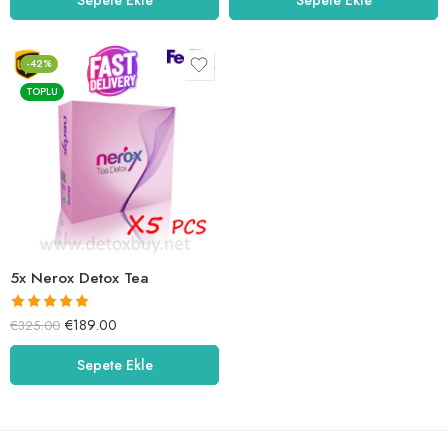
-42%
TOPLU
5x Nerox Detox Tea
5 üzerinden
€
189.00
€
325.00
5.00
oy aldı
Sepete Ekle