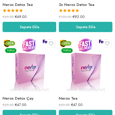
Nerox Detox Tea
2x Nerox Detox Tea
5 üzerinden
5 üzerinden
€
49.00
€
92.00
€
65.00
€
130.00
5.00
oy aldı
5.00
oy aldı
Sepete Ekle
Sepete Ekle
-28%
-28%
TOPLU
TOPLU
Nerox Detox Çay
Nerox Tea
€
47.00
€
47.00
€
65.00
€
65.00
Sepete Ekle
Sepete Ekle