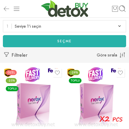
Seviye 1'i seçin
SEÇME
Filtreler
Göre sırala
ÖZEL
-29%
-25%
TOPLU
TOPLU