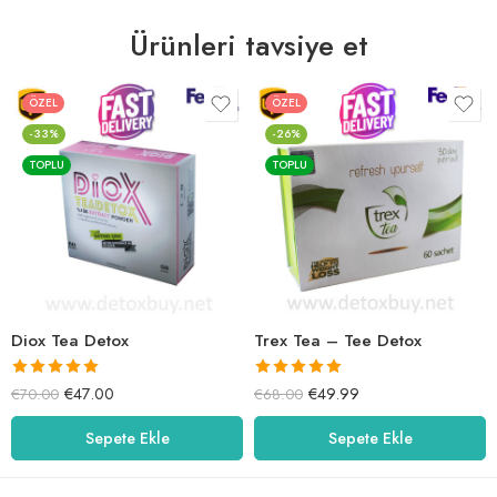
Ürünleri tavsiye et
ÖZEL
ÖZEL
-33%
-26%
TOPLU
TOPLU
Diox Tea Detox
Trex Tea – Tee Detox
5 üzerinden
5 üzerinden
€
47.00
€
49.99
€
70.00
€
68.00
5.00
oy aldı
5.00
oy aldı
Sepete Ekle
Sepete Ekle