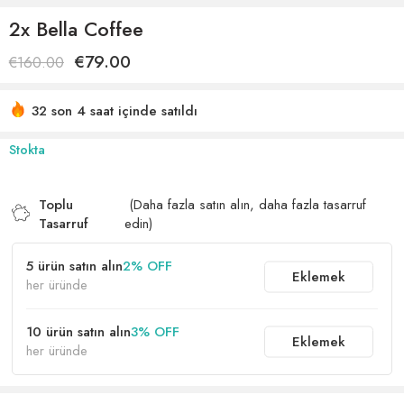
2x Bella Coffee
€
79.00
€
160.00
32 son 4 saat içinde satıldı
Acele etmek! 15'den fazla kişinin alışveriş sepetlerinde bu
Stokta
var
Toplu
(Daha fazla satın alın, daha fazla tasarruf
Tasarruf
edin)
5 ürün satın alın
2% OFF
Eklemek
her üründe
10 ürün satın alın
3% OFF
Eklemek
her üründe