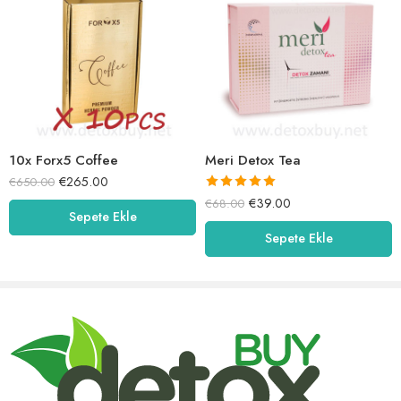
10x Forx5 Coffee
Meri Detox Tea
€
265.00
€
650.00
5 üzerinden
€
39.00
€
68.00
5.00
oy aldı
Sepete Ekle
Sepete Ekle