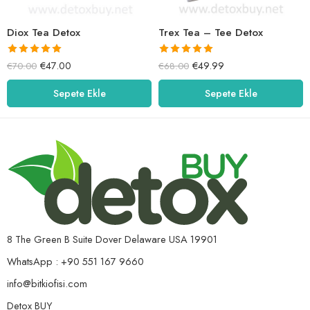
Diox Tea Detox
Trex Tea – Tee Detox
5 üzerinden
5 üzerinden
€
47.00
€
49.99
€
70.00
€
68.00
5.00
oy aldı
5.00
oy aldı
Sepete Ekle
Sepete Ekle
8 The Green B Suite Dover Delaware USA 19901
WhatsApp : +90 551 167 9660
info@bitkiofisi.com
Detox BUY