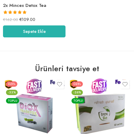
2x Mincex Detox Tea
5 üzerinden
€
109.00
€
162.00
5.38
oy aldı
Sepete Ekle
Ürünleri tavsiye et
ÖZEL
ÖZEL
-33%
-26%
TOPLU
TOPLU