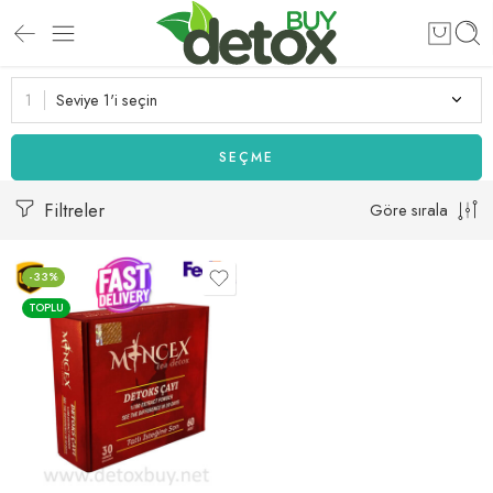
Seviye 1'i seçin
SEÇME
Filtreler
Göre sırala
-33%
TOPLU