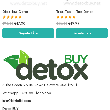
Diox Tea Detox
Trex Tea – Tee Detox
5 üzerinden
5 üzerinden
€
47.00
€
49.99
€
70.00
€
68.00
5.00
oy aldı
5.00
oy aldı
Sepete Ekle
Sepete Ekle
8 The Green B Suite Dover Delaware USA 19901
WhatsApp : +90 551 167 9660
info@bitkiofisi.com
Detox BUY