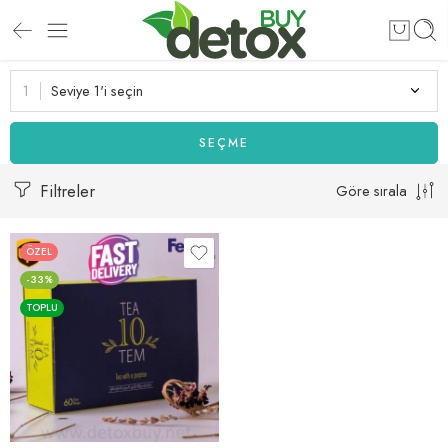
Seviye 1'i seçin
SEÇME
Filtreler
Göre sırala
ÖZEL
-33%
TOPLU