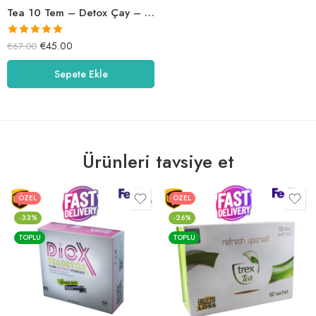
Tea 10 Tem – Detox Çay – Tea10Tea
5 üzerinden
€
45.00
€
67.00
5.00
oy aldı
Sepete Ekle
Ürünleri tavsiye et
ÖZEL
ÖZEL
-33%
-26%
TOPLU
TOPLU