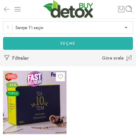
Seviye 1'i seçin
SEÇME
Filtreler
Göre sırala
ÖZEL
-33%
TOPLU