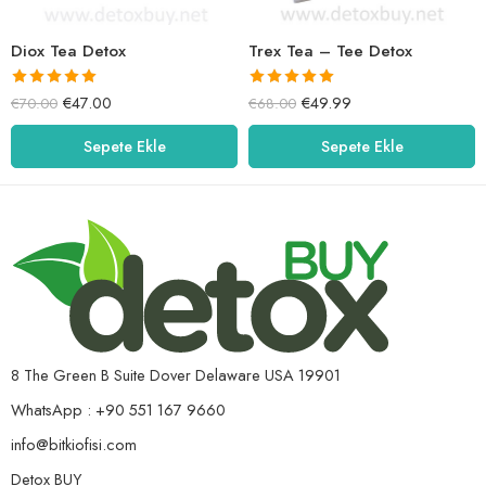
Diox Tea Detox
Trex Tea – Tee Detox
5 üzerinden
5 üzerinden
€
47.00
€
49.99
€
70.00
€
68.00
5.00
oy aldı
5.00
oy aldı
Sepete Ekle
Sepete Ekle
8 The Green B Suite Dover Delaware USA 19901
WhatsApp : +90 551 167 9660
info@bitkiofisi.com
Detox BUY