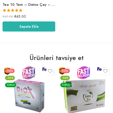
Tea 10 Tem – Detox Çay – Tea10Tea
5 üzerinden
€
45.00
€
67.00
5.00
oy aldı
Sepete Ekle
Ürünleri tavsiye et
ÖZEL
ÖZEL
-33%
-26%
TOPLU
TOPLU