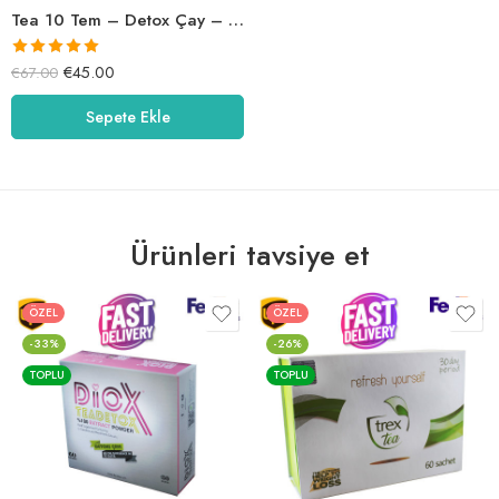
Tea 10 Tem – Detox Çay – Tea10Tea
5 üzerinden
€
45.00
€
67.00
5.00
oy aldı
Sepete Ekle
Ürünleri tavsiye et
ÖZEL
ÖZEL
-33%
-26%
TOPLU
TOPLU