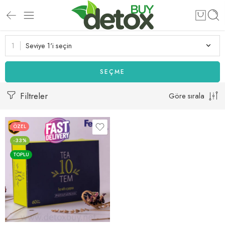
Seviye 1'i seçin
SEÇME
Filtreler
Göre sırala
ÖZEL
-33%
TOPLU