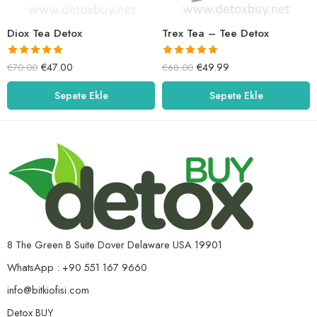
Diox Tea Detox
Trex Tea – Tee Detox
5 üzerinden
5 üzerinden
€
47.00
€
49.99
€
70.00
€
68.00
5.00
oy aldı
5.00
oy aldı
Sepete Ekle
Sepete Ekle
8 The Green B Suite Dover Delaware USA 19901
WhatsApp : +90 551 167 9660
info@bitkiofisi.com
Detox BUY