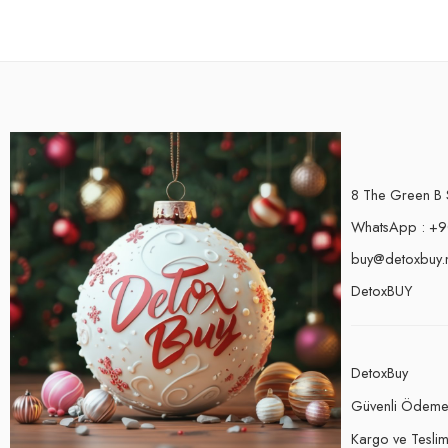
8 The Green B 
WhatsApp : +9
buy@detoxbuy.
DetoxBUY
DetoxBuy
Güvenli Ödem
Kargo ve Teslima