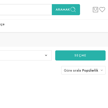
ARAMAK
kçe
SEÇME
Göre sırala
Popülerlik