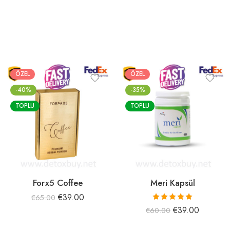
ÖZEL
ÖZEL
-40%
-35%
TOPLU
TOPLU
Forx5 Coffee
Meri Kapsül
€
39.00
€
65.00
5 üzerinden
€
39.00
€
60.00
5.00
oy aldı