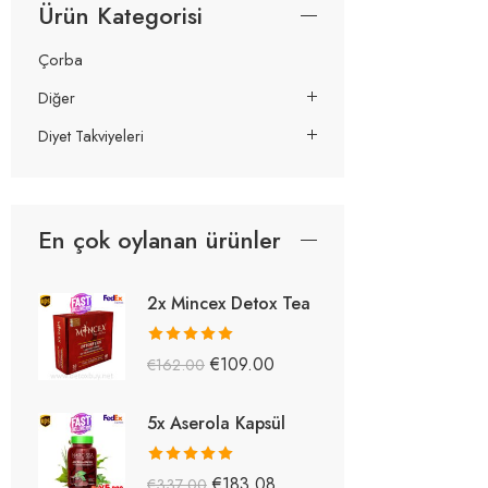
Ürün Kategorisi
Çorba
Diğer
Diyet Takviyeleri
En çok oylanan ürünler
2x Mincex Detox Tea
5 üzerinden
€
109.00
€
162.00
5.38
oy aldı
5x Aserola Kapsül
5 üzerinden
€
183.08
€
337.00