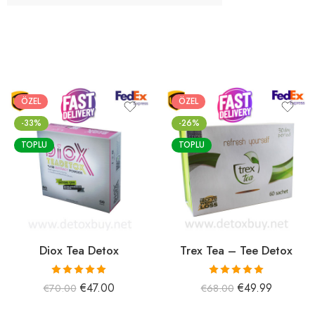
ÖZEL
ÖZEL
-33%
-26%
TOPLU
TOPLU
Diox Tea Detox
Trex Tea – Tee Detox
5 üzerinden
5 üzerinden
€
47.00
€
49.99
€
70.00
€
68.00
5.00
oy aldı
5.00
oy aldı