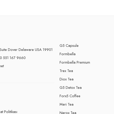
G5 Capsule
Suite Dover Delaware USA 19901
Formbella
0 551 167 9660
Formbella Premium
net
Trex Tea
Diox Tea
G5 Detox Tea
Forx5 Coffee
e
Meri Tea
t Politikası
Nerox Tea