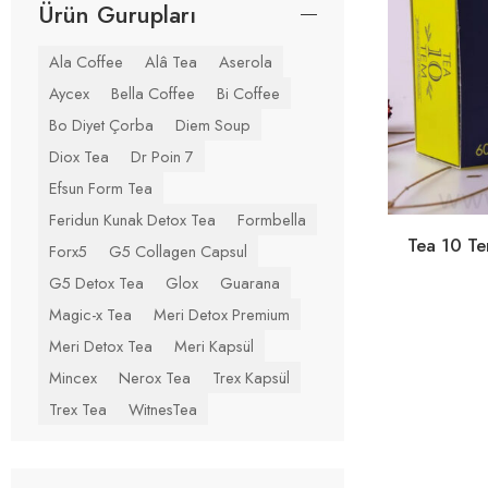
Ürün Gurupları
Ala Coffee
Alâ Tea
Aserola
Aycex
Bella Coffee
Bi Coffee
Bo Diyet Çorba
Diem Soup
Diox Tea
Dr Poin 7
Efsun Form Tea
Feridun Kunak Detox Tea
Formbella
Tea 10 T
Forx5
G5 Collagen Capsul
G5 Detox Tea
Glox
Guarana
Magic-x Tea
Meri Detox Premium
Meri Detox Tea
Meri Kapsül
Mincex
Nerox Tea
Trex Kapsül
Trex Tea
WitnesTea