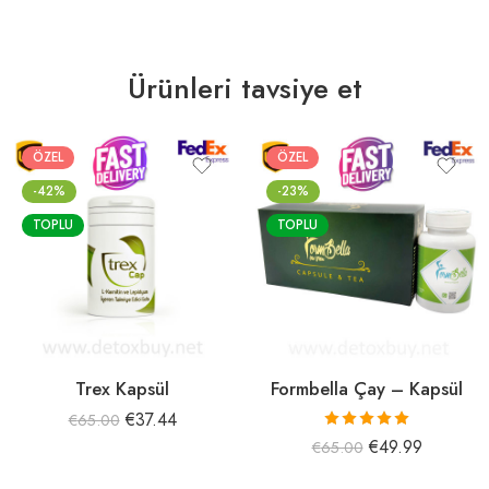
Ürünleri tavsiye et
ÖZEL
ÖZEL
-42%
-23%
TOPLU
TOPLU
Trex Kapsül
Formbella Çay – Kapsül
€
37.44
€
65.00
5 üzerinden
€
49.99
€
65.00
5.00
oy aldı