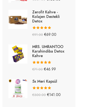
5.26
oy aldı
Zerofit Kahve -
Kolajen Destekli
Detox
5 üzerinden
€
69.00
€
91.00
5.15
oy aldı
MRS. UMRANTOO
Karahindiba Detox
Kahve
5 üzerinden
€
46.99
€
71.00
5.08
oy aldı
5x Meri Kapsül
5 üzerinden
€
141.00
€
300.00
5.03
oy aldı