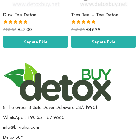
Diox Tea Detox
Trex Tea – Tee Detox
5 üzerinden
5 üzerinden
€
47.00
€
49.99
€
70.00
€
68.00
5.00
oy aldı
5.00
oy aldı
Sepete Ekle
Sepete Ekle
8 The Green B Suite Dover Delaware USA 19901
WhatsApp : +90 551 167 9660
info@bitkiofisi.com
Detox BUY