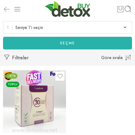
Seviye 1'i seçin
SEÇME
Filtreler
Göre sırala
-37%
TOPLU