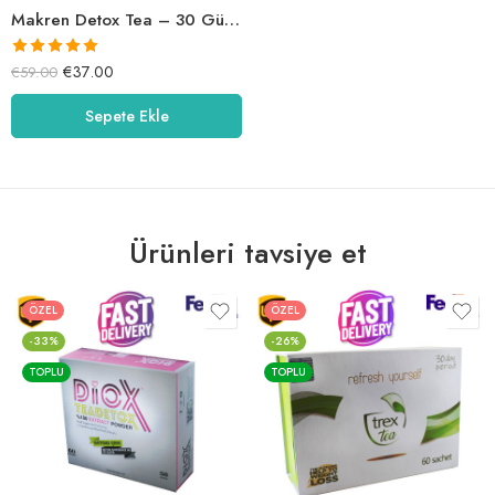
Makren Detox Tea – 30 Gün Detox
5 üzerinden
€
37.00
€
59.00
5.00
oy aldı
Sepete Ekle
Ürünleri tavsiye et
ÖZEL
ÖZEL
-33%
-26%
TOPLU
TOPLU