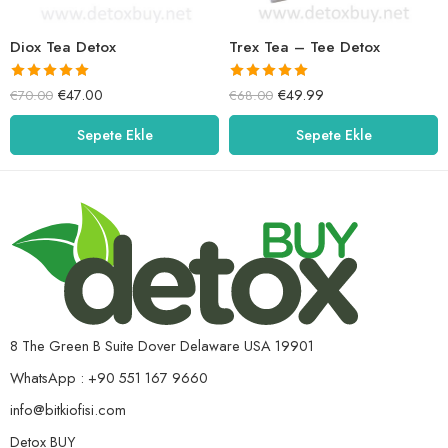
Diox Tea Detox
Trex Tea – Tee Detox
5 üzerinden
5 üzerinden
€
47.00
€
49.99
€
70.00
€
68.00
5.00
oy aldı
5.00
oy aldı
Sepete Ekle
Sepete Ekle
8 The Green B Suite Dover Delaware USA 19901
WhatsApp : +90 551 167 9660
info@bitkiofisi.com
Detox BUY