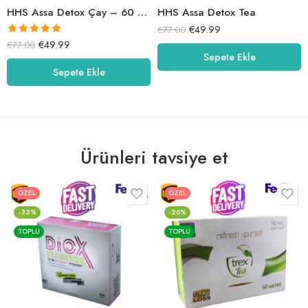
HHS Assa Detox Çay – 60 Sachet
HHS Assa Detox Tea
€
49.99
€
77.00
5 üzerinden
€
49.99
€
77.00
Sepete Ekle
5.00
oy aldı
Sepete Ekle
Ürünleri tavsiye et
ÖZEL
ÖZEL
-33%
-26%
TOPLU
TOPLU