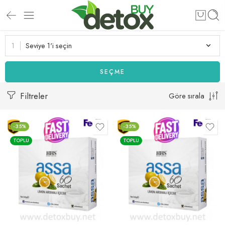
Seviye 1'i seçin
SEÇME
Filtreler
Göre sırala
-35%
-35%
TOPLU
TOPLU