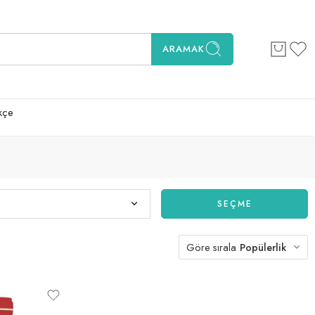
ARAMAK
kçe
SEÇME
Göre sırala
Popülerlik