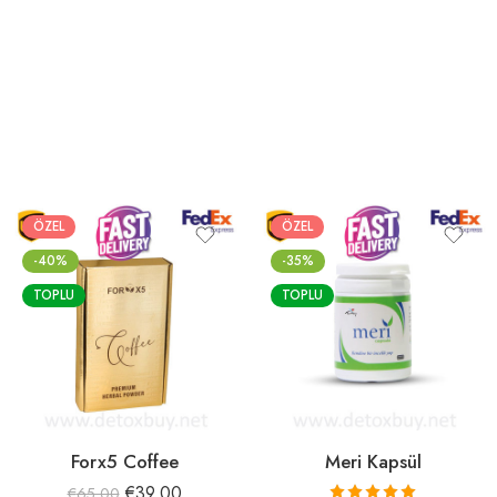
ÖZEL
ÖZEL
-40%
-35%
TOPLU
TOPLU
Forx5 Coffee
Meri Kapsül
€
39.00
€
65.00