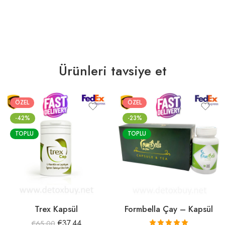
Ürünleri tavsiye et
ÖZEL
ÖZEL
-42%
-23%
TOPLU
TOPLU
Trex Kapsül
Formbella Çay – Kapsül
€
37.44
€
65.00