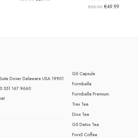
5 üzerinden
€
49.99
€
65.00
5.00
oy aldı
G5 Capsule
Suite Dover Delaware USA 19901
Formbella
0 551 167 9660
Formbella Premium
net
Trex Tea
Diox Tea
G5 Detox Tea
Forx5 Coffee