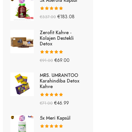
5x Aserola Kapsül
5 üzerinden
€
183.08
€
337.00
5.26
oy aldı
Zerofit Kahve -
Kolajen Destekli
Detox
5 üzerinden
€
69.00
€
91.00
5.15
oy aldı
MRS. UMRANTOO
Karahindiba Detox
Kahve
5 üzerinden
€
46.99
€
71.00
5.08
oy aldı
5x Meri Kapsül