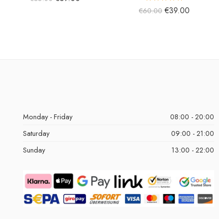
5 üzerinden
€
39.00
€
60.00
5.00
oy aldı
Monday - Friday
08:00 - 20:00
Saturday
09:00 - 21:00
Sunday
13:00 - 22:00