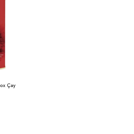
tox Çay
0