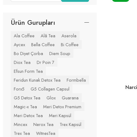
Ürün Gurupları
Ala Coffee
Alâ Tea
Aserola
Aycex
Bella Coffee
Bi Coffee
Bo Diyet Çorba
Diem Soup
Diox Tea
Dr Poin 7
Efsun Form Tea
Feridun Kunak Detox Tea
Formbella
Narc
Forx5
G5 Collagen Capsul
G5 Detox Tea
Glox
Guarana
Magic-x Tea
Meri Detox Premium
Meri Detox Tea
Meri Kapsül
Mincex
Nerox Tea
Trex Kapsül
Trex Tea
WitnesTea