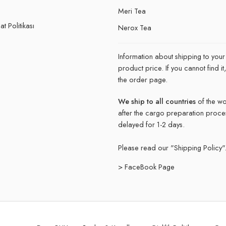
e
Meri Tea
t Politikası
Nerox Tea
Information about shipping to your
product price. If you cannot find 
the order page.
We ship to all countries
of the wo
after the cargo preparation proce
delayed for 1-2 days.
Please read our "
Shipping Policy"
> FaceBook Page