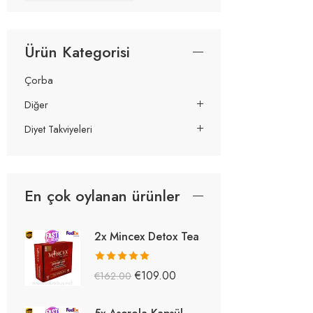
Ürün Kategorisi
Çorba
Diğer
Diyet Takviyeleri
En çok oylanan ürünler
2x Mincex Detox Tea
5 üzerinden
€
109.00
€
162.00
5.38
oy aldı