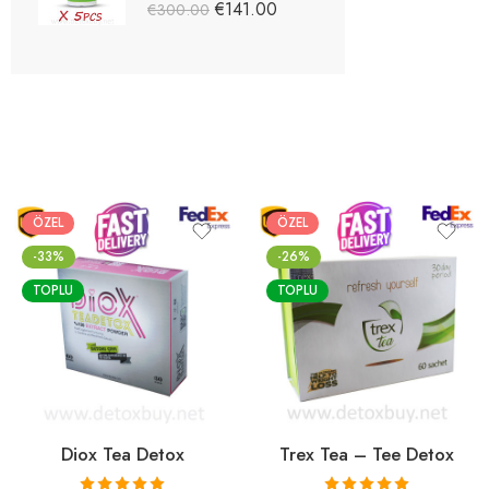
5 üzerinden
€
141.00
€
300.00
5.03
oy aldı
ÖZEL
ÖZEL
-33%
-26%
TOPLU
TOPLU
Diox Tea Detox
Trex Tea – Tee Detox