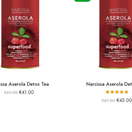
issa Aserola Detox Tea
Narcissa Aserola De
€
41.00
€
67.00
5 üzerinden
€
45.0
€
67.00
5.00
oy aldı