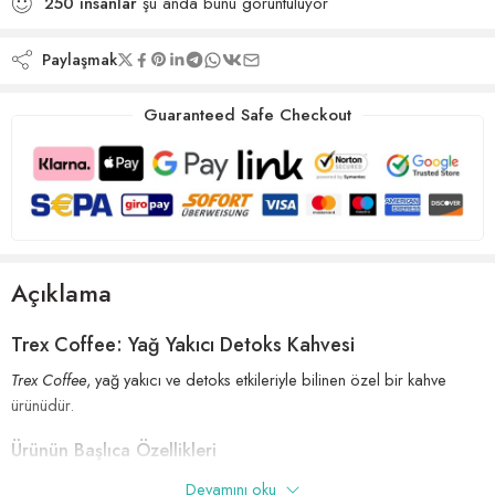
250
insanlar
şu anda bunu görüntülüyor
Paylaşmak
Guaranteed Safe Checkout
Açıklama
Trex Coffee: Yağ Yakıcı Detoks Kahvesi
Trex Coffee
, yağ yakıcı ve detoks etkileriyle bilinen özel bir kahve
ürünüdür.
Ürünün Başlıca Özellikleri
Yağ Yakıcı:
Metabolizmayı hızlandırarak yağ yakımını destekler.
Devamını oku