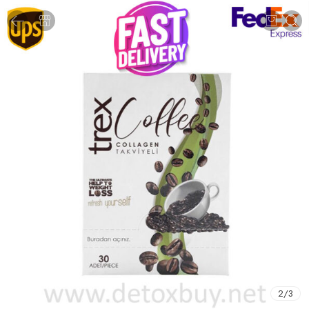
2
/
3