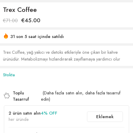
Trex Coffee
€
45.00
€
71.00
31 son 5 saat içinde satıldı
Acele etmek! 18'den fazla kişinin alışveriş sepetlerinde bu
var
Trex Coffee, yağ yakıcı ve detoks etkileriyle öne çıkan bir kahve
ürünüdür. Metabolizmayı hızlandırarak zayıflamaya yardımcı olur
Stokta
Toplu
(Daha fazla satın alın, daha fazla tasarruf
Tasarruf
edin)
2 ürün satın alın
4% OFF
Eklemek
her üründe