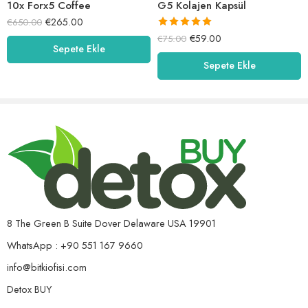
10x Forx5 Coffee
G5 Kolajen Kapsül
€
265.00
€
650.00
5 üzerinden
€
59.00
€
75.00
5.00
oy aldı
Sepete Ekle
Sepete Ekle
8 The Green B Suite Dover Delaware USA 19901
WhatsApp : +90 551 167 9660
info@bitkiofisi.com
Detox BUY