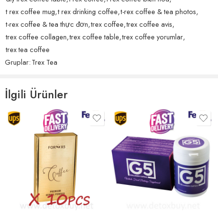
t rex coffee mug
,
t rex drinking coffee
,
t-rex coffee & tea photos
,
t-rex coffee & tea thực đơn
,
trex coffee
,
trex coffee avis
,
trex coffee collagen
,
trex coffee table
,
trex coffee yorumlar
,
trex tea coffee
Gruplar:
Trex Tea
İlgili Ürünler