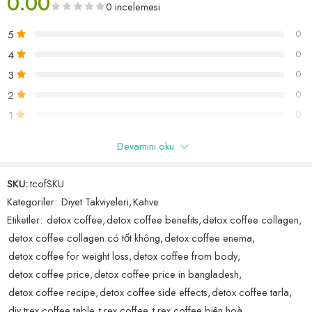
0.00
Enerji Verir
0 incelemesi
Detaylı bilgi ve kullanım talimatları için ürünün resmi web sitesini ziyaret
edebilirsiniz.
5
0
Trex Coffee için Uyarılar
: Kan akışına bağlı rahatsızlıklara sahip olan
kişiler kullanamaz. Kalp, yüksek tansiyon, böbrek rahatsızlıkları, kanser
4
0
Dikkat:
Hamileler, emziren anneler kullanamaz! Kronik rahatsızlıkları
hastalıklara sahip kişilerin kullanmalarını tavsiye etmiyoruz. Hamile
3
0
olanlar iletişime geçip bizlere danışabilirsiniz
emziren bayanların zayıflama ürünleri kullanmaları önerilmez.
2
0
1
0
Devamını oku
Yalnızca bu ürünü satın almış oturum açmış müşteriler yorum
bırakabilir.
SKU:
tcofSKU
Kategoriler:
Diyet Takviyeleri
,
Kahve
Yorumlar
Etiketler:
detox coffee
,
detox coffee benefits
,
detox coffee collagen
,
Henüz hiç yorum yok.
detox coffee collagen có tốt không
,
detox coffee enema
,
detox coffee for weight loss
,
detox coffee from body
,
detox coffee price
,
detox coffee price in bangladesh
,
detox coffee recipe
,
detox coffee side effects
,
detox coffee tarla
,
diy trex coffee table
,
t rex coffee
,
t rex coffee biên hoà
,