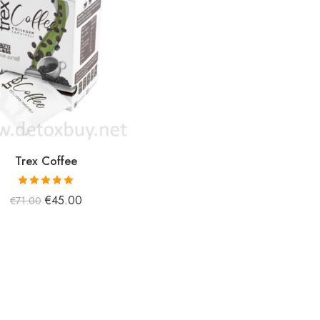
Trex Coffee
5 üzerinden
€
45.00
€
71.00
5.00
oy aldı