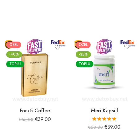
ÖZEL
ÖZEL
-40%
-35%
TOPLU
TOPLU
Forx5 Coffee
Meri Kapsül
€
39.00
€
65.00
5 üzerinden
€
39.00
€
60.00
5.00
oy aldı