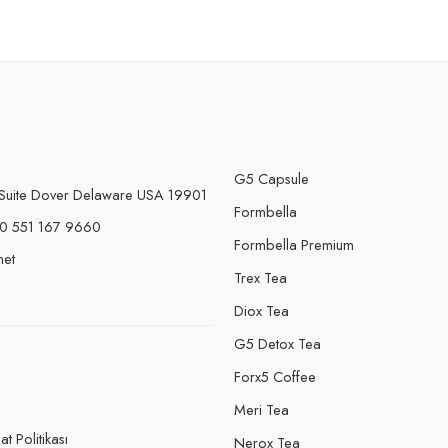
G5 Capsule
Suite Dover Delaware USA 19901
Formbella
0 551 167 9660
Formbella Premium
net
Trex Tea
Diox Tea
G5 Detox Tea
Forx5 Coffee
e
Meri Tea
t Politikası
Nerox Tea