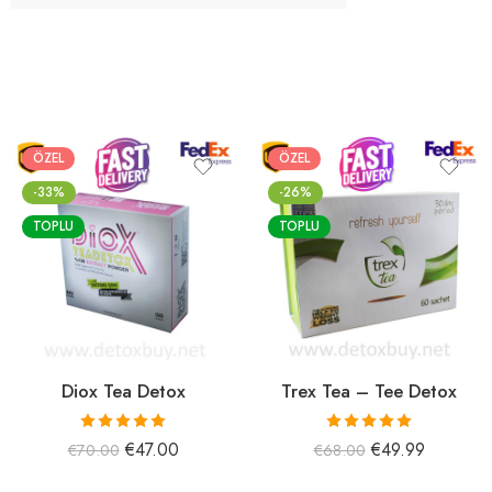
ÖZEL
ÖZEL
-33%
-26%
TOPLU
TOPLU
Diox Tea Detox
Trex Tea – Tee Detox
5 üzerinden
5 üzerinden
€
47.00
€
49.99
€
70.00
€
68.00
5.00
oy aldı
5.00
oy aldı