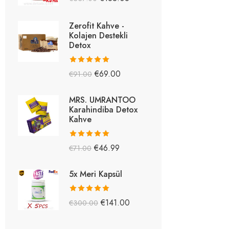
5.26
oy aldı
Zerofit Kahve -
Kolajen Destekli
Detox
5 üzerinden
€
69.00
€
91.00
5.15
oy aldı
MRS. UMRANTOO
Karahindiba Detox
Kahve
5 üzerinden
€
46.99
€
71.00
5.08
oy aldı
5x Meri Kapsül
5 üzerinden
€
141.00
€
300.00
5.03
oy aldı