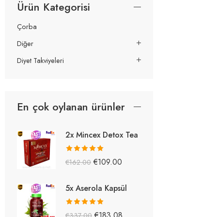
Ürün Kategorisi
Çorba
Diğer
Diyet Takviyeleri
En çok oylanan ürünler
2x Mincex Detox Tea
5 üzerinden
€
109.00
€
162.00
5.38
oy aldı
5x Aserola Kapsül
5 üzerinden
€
183.08
€
337.00