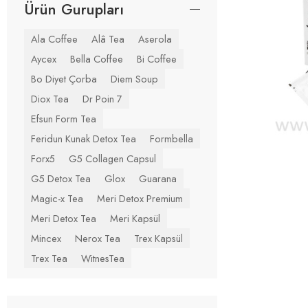
Ürün Gurupları
Ala Coffee
Alâ Tea
Aserola
Aycex
Bella Coffee
Bi Coffee
Bo Diyet Çorba
Diem Soup
Diox Tea
Dr Poin 7
Efsun Form Tea
Feridun Kunak Detox Tea
Formbella
Forx5
G5 Collagen Capsul
G5 Detox Tea
Glox
Guarana
Magic-x Tea
Meri Detox Premium
Meri Detox Tea
Meri Kapsül
Mincex
Nerox Tea
Trex Kapsül
Trex Tea
WitnesTea