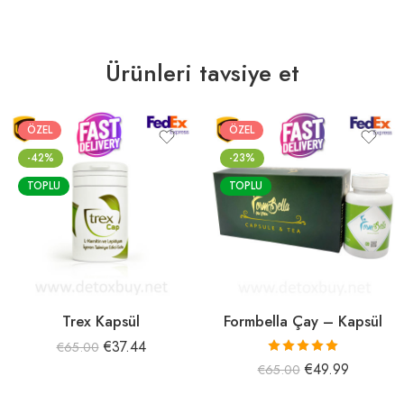
Ürünleri tavsiye et
ÖZEL
ÖZEL
-42%
-23%
TOPLU
TOPLU
Trex Kapsül
Formbella Çay – Kapsül
€
37.44
€
65.00
5 üzerinden
€
49.99
€
65.00
5.00
oy aldı