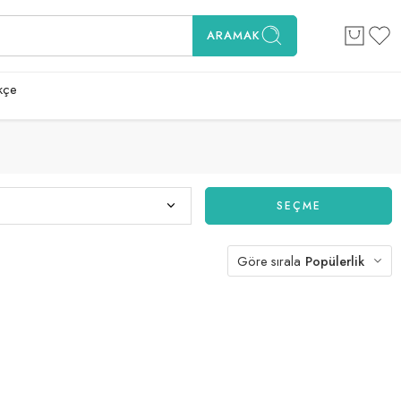
ARAMAK
kçe
SEÇME
Göre sırala
Popülerlik