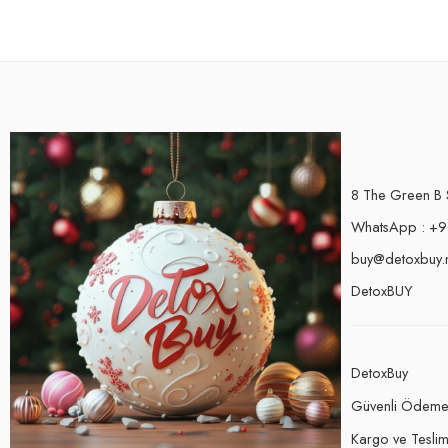
8 The Green B 
WhatsApp : +9
buy@detoxbuy.
DetoxBUY
DetoxBuy
Güvenli Ödem
Kargo ve Teslima