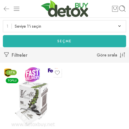
Seviye 1'i seçin
SEÇME
Filtreler
Göre sırala
-37%
TOPLU