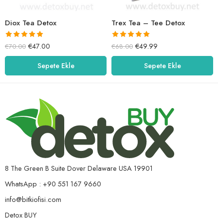
Diox Tea Detox
Trex Tea – Tee Detox
5 üzerinden
5 üzerinden
€
47.00
€
49.99
€
70.00
€
68.00
5.00
oy aldı
5.00
oy aldı
Sepete Ekle
Sepete Ekle
8 The Green B Suite Dover Delaware USA 19901
WhatsApp : +90 551 167 9660
info@bitkiofisi.com
Detox BUY