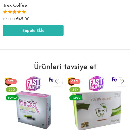
Trex Coffee
5 üzerinden
€
45.00
€
71.00
5.00
oy aldı
Sepete Ekle
Ürünleri tavsiye et
ÖZEL
ÖZEL
-33%
-26%
TOPLU
TOPLU