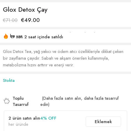
Glox Detox Çay
€
49.00
€
71.00
17 son 2 saat içinde satıldı
Acele etmek! 40'den fazla kişinin alışveriş sepetlerinde
bu var
Glox Detox Tea, yağ yakıcı ve ödem atıcı özellikleriyle dikkat çeken
bir zayıflama çayıdır. Sabah ve akşam önerilen kullanımıyla,
metabolizma hızını arttırır ve enerji verir.
Stokta
Toplu
(Daha fazla satın alın, daha fazla tasarruf
Tasarruf
edin)
2 ürün satın alın
4% OFF
Eklemek
her üründe