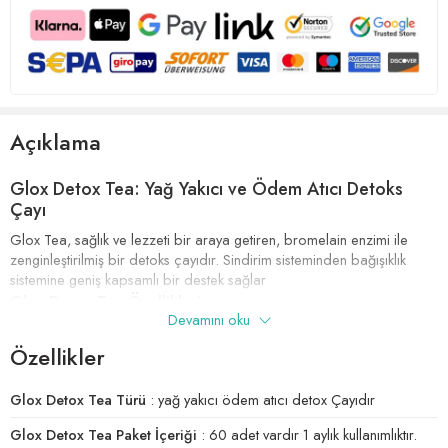
Açıklama
Glox Detox Tea: Yağ Yakıcı ve Ödem Atıcı Detoks
Çayı
Glox Tea, sağlık ve lezzeti bir araya getiren, bromelain enzimi ile
zenginleştirilmiş bir detoks çayıdır. Sindirim sisteminden bağışıklık
sistemine geniş kapsamlı bir destek sağlar
Glox Detox Tea Özellikleri
Devamını oku
Glox Detox Tea, yağ yakıcı ve ödem atıcı özellikleriyle öne çıkan bir
Özellikler
detoks çayıdır. İçeriğinde bulunan doğal bileşenler, metabolizma
hızını arttırarak yağ yakımını destekler ve vücuttaki ödemi atar. Aynı
Glox Detox Tea Türü
: yağ yakıcı ödem atıcı detox Çayıdır
zamanda, enerji seviyelerini arttırarak günlük aktivitelerde daha enerjik
olmanıza yardımcı olur.
Glox Detox Tea Paket İçeriği
: 60 adet vardır 1 aylık kullanımlıktır.