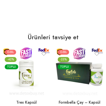
Ürünleri tavsiye et
ÖZEL
ÖZEL
-42%
-23%
TOPLU
TOPLU
Trex Kapsül
Formbella Çay – Kapsül