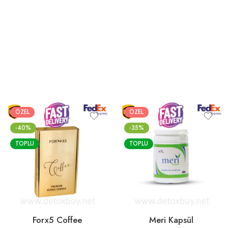
ÖZEL
ÖZEL
-40%
-35%
TOPLU
TOPLU
Forx5 Coffee
Meri Kapsül