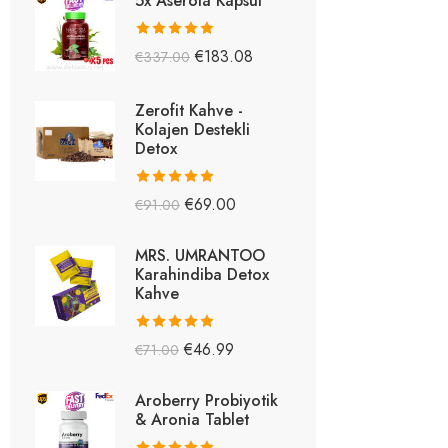
5x Aserola Kapsül
5 üzerinden
€
183.08
€
337.00
5.26
oy aldı
Zerofit Kahve -
Kolajen Destekli
Detox
5 üzerinden
€
69.00
€
91.00
5.15
oy aldı
MRS. UMRANTOO
Karahindiba Detox
Kahve
5 üzerinden
€
46.99
€
71.00
5.08
oy aldı
Aroberry Probiyotik
& Aronia Tablet