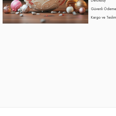
DetoxBuy
Güvenli Ödem
Kargo ve Teslima