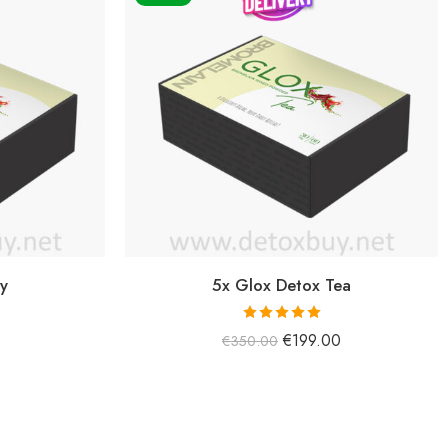
y
5x Glox Detox Tea
5 üzerinden
€
199.00
€
350.00
5.00
oy aldı