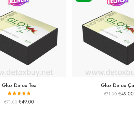
Glox Detox Tea
Glox Detox Ça
€
49.00
€
71.00
5 üzerinden
€
49.00
€
71.00
5.00
oy aldı