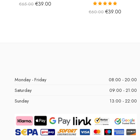
€
39.00
€
65.00
5 üzerinden
€
39.00
€
60.00
5.00
oy aldı
Monday - Friday
08:00 - 20:00
Saturday
09:00 - 21:00
Sunday
13:00 - 22:00