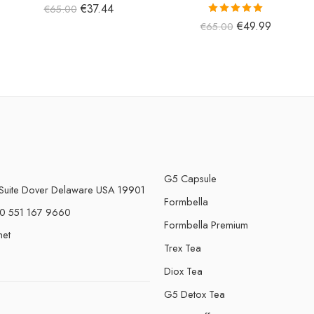
€
37.44
€
65.00
5 üzerinden
€
49.99
€
65.00
5.00
oy aldı
G5 Capsule
Suite Dover Delaware USA 19901
Formbella
0 551 167 9660
Formbella Premium
net
Trex Tea
Diox Tea
G5 Detox Tea