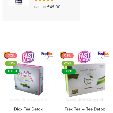
5 üzerinden
€
45.00
€
60.00
5.03
oy aldı
ÖZEL
ÖZEL
-33%
-26%
TOPLU
TOPLU
Diox Tea Detox
Trex Tea – Tee Detox