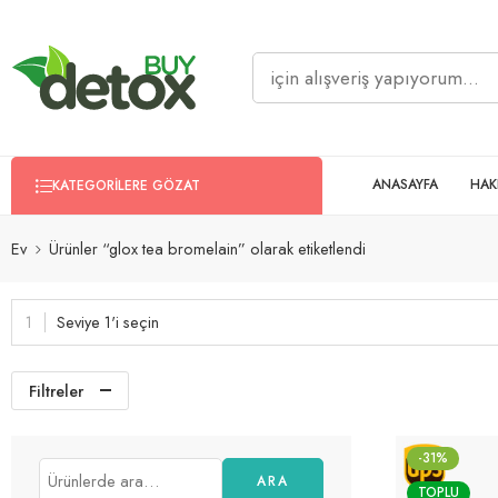
ANASAYFA
HAK
KATEGORILERE GÖZAT
Ev
Ürünler “glox tea bromelain” olarak etiketlendi
Seviye 1'i seçin
Filtreler
-31%
ARA
TOPLU