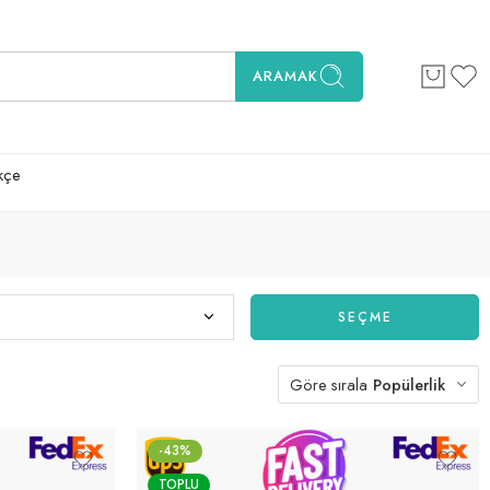
ARAMAK
kçe
SEÇME
Göre sırala
Popülerlik
-43%
TOPLU