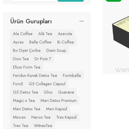
Ürün Gurupları
Ala Coffee
Alâ Tea
Aserola
Aycex
Bella Coffee
Bi Coffee
Bo Diyet Çorba
Diem Soup
Diox Tea
Dr Poin 7
Efsun Form Tea
Feridun Kunak Detox Tea
Formbella
Forx5
G5 Collagen Capsul
G5 Detox Tea
Glox
Guarana
Magic-x Tea
Meri Detox Premium
Meri Detox Tea
Meri Kapsül
Mincex
Nerox Tea
Trex Kapsül
Trex Tea
WitnesTea