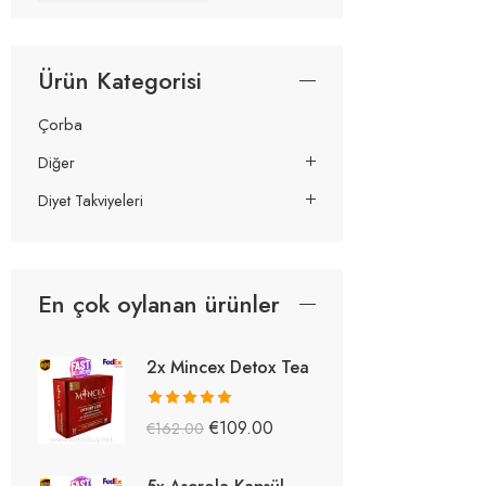
Ürün Kategorisi
Çorba
Diğer
Diyet Takviyeleri
En çok oylanan ürünler
2x Mincex Detox Tea
5 üzerinden
€
109.00
€
162.00
5.38
oy aldı