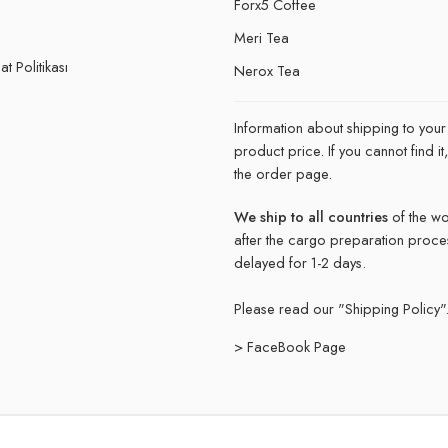
Forx5 Coffee
e
Meri Tea
t Politikası
Nerox Tea
Information about shipping to your
product price. If you cannot find 
the order page.
We ship to all countries
of the wo
after the cargo preparation proce
delayed for 1-2 days.
Please read our "
Shipping Policy"
> FaceBook Page